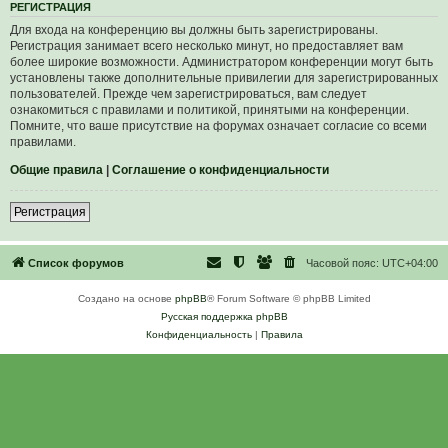
Р
Е
Г
И
С
Т
Р
А
Ц
И
Я
Для входа на конференцию вы должны быть зарегистрированы.
Регистрация занимает всего несколько минут, но предоставляет вам
более широкие возможности. Администратором конференции могут быть
установлены также дополнительные привилегии для зарегистрированных
пользователей. Прежде чем зарегистрироваться, вам следует
ознакомиться с правилами и политикой, принятыми на конференции.
Помните, что ваше присутствие на форумах означает согласие со всеми
правилами.
Общие правила
|
Соглашение о конфиденциальности
Р
е
г
и
с
т
р
а
ц
и
я
Список форумов
Часовой пояс:
UTC+04:00
Создано на основе
phpBB
® Forum Software © phpBB Limited
Русская поддержка phpBB
Конфиденциальность
|
Правила