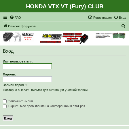
HONDA VTX VT (Fury) CLUB
Регистрация
FAQ
Р
е
г
и
с
т
р
а
ц
и
я
Вход
П
Список форумов
о
и
с
Вход
к
Имя пользователя:
Пароль:
Забыли пароль?
Повторно выслать письмо для активации учётной записи
Запомнить меня
Скрыть моё пребывание на конференции в этот раз