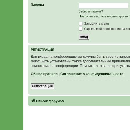
Пароль:
Забыли пароль?
Повторно выслать письмо для акт
Запомнить меня
Скрыть моё пребывание на кон
Р
Е
Г
И
С
Т
Р
А
Ц
И
Я
Для входа на конференцию вы должны быть зарегистриров
могут быть установлены также дополнительные привилегии
принятыми на конференции. Помните, что ваше присутстви
Общие правила
|
Соглашение о конфиденциальности
Р
е
г
и
с
т
р
а
ц
и
я
Связаться с
Список форумов
администрацией