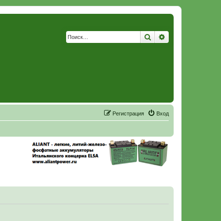
Поиск
Расширенный по
Р
е
г
и
с
т
р
а
ц
и
я
Вход