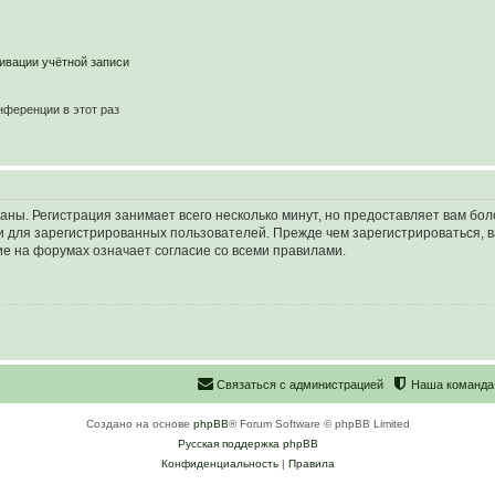
ивации учётной записи
ференции в этот раз
аны. Регистрация занимает всего несколько минут, но предоставляет вам б
 для зарегистрированных пользователей. Прежде чем зарегистрироваться, в
е на форумах означает согласие со всеми правилами.
С
в
я
з
а
т
ь
с
я
с
а
д
м
и
н
и
с
т
р
а
ц
и
е
й
Наша команда
Создано на основе
phpBB
® Forum Software © phpBB Limited
Русская поддержка phpBB
Конфиденциальность
|
Правила