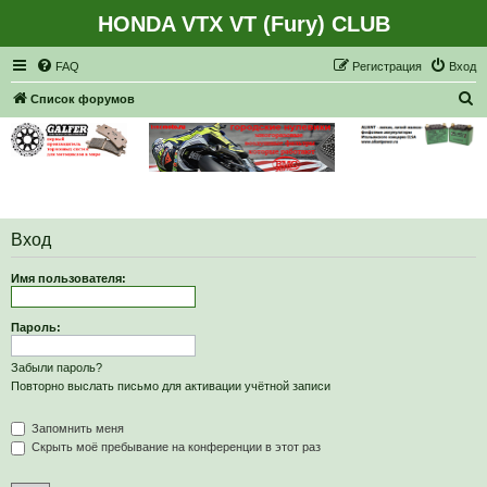
HONDA VTX VT (Fury) CLUB
Регистрация
FAQ
Р
е
г
и
с
т
р
а
ц
и
я
Вход
П
Список форумов
о
и
с
к
Вход
Имя пользователя:
Пароль:
Забыли пароль?
Повторно выслать письмо для активации учётной записи
Запомнить меня
Скрыть моё пребывание на конференции в этот раз