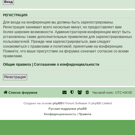
Р
Е
Г
И
С
Т
Р
А
Ц
И
Я
Для входа на конференцию вы должны быть зарегистрированы.
Регистрация занимает всего несколько минут, но предоставляет вам
более широкие возможности. Администратором конференции могут быть
установлены также дополнительные привилегии для зарегистрированных
пользователей. Прежде чем зарегистрироваться, вам следует
ознакомиться с правилами и политикой, принятыми на конференции.
Помните, что ваше присутствие на форумах означает согласие со всеми
правилами.
Общие правила
|
Соглашение о конфиденциальности
Р
е
г
и
с
т
р
а
ц
и
я
Список форумов
Часовой пояс:
UTC+04:00
Создано на основе
phpBB
® Forum Software © phpBB Limited
Русская поддержка phpBB
Конфиденциальность
|
Правила