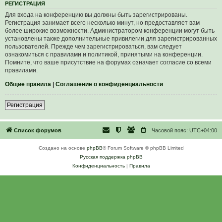
Р
Е
Г
И
С
Т
Р
А
Ц
И
Я
Для входа на конференцию вы должны быть зарегистрированы.
Регистрация занимает всего несколько минут, но предоставляет вам
более широкие возможности. Администратором конференции могут быть
установлены также дополнительные привилегии для зарегистрированных
пользователей. Прежде чем зарегистрироваться, вам следует
ознакомиться с правилами и политикой, принятыми на конференции.
Помните, что ваше присутствие на форумах означает согласие со всеми
правилами.
Общие правила
|
Соглашение о конфиденциальности
Р
е
г
и
с
т
р
а
ц
и
я
Список форумов
Часовой пояс:
UTC+04:00
Создано на основе
phpBB
® Forum Software © phpBB Limited
Русская поддержка phpBB
Конфиденциальность
|
Правила