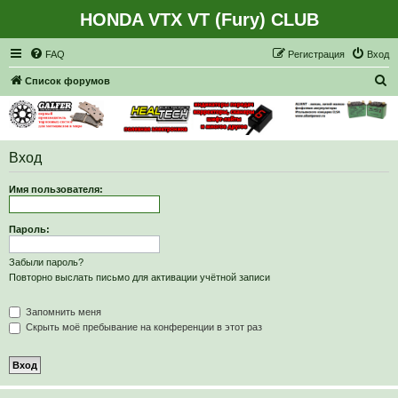
HONDA VTX VT (Fury) CLUB
Регистрация
FAQ
Р
е
г
и
с
т
р
а
ц
и
я
Вход
П
Список форумов
о
и
с
Вход
к
Имя пользователя:
Пароль:
Забыли пароль?
Повторно выслать письмо для активации учётной записи
Запомнить меня
Скрыть моё пребывание на конференции в этот раз