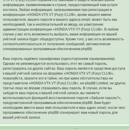
информации, применяемыми в стране, предоставляющей нам услуги
хостинга. Любая информация, запрашиваемая при регистрации в
конференции «HONDA VTX VT (Fury) CLUB», кроме вашего имени
пользователя, вашего пароля и вашего адреса email, может быть как
необходимой, так и необязательной ко вводу, на усмотрение
администрации конференции «HONDA VTX VT (Fury) CLUB». В любом
случае у вас есть возможность выбрать, какая информация из вашей
учётной записи будет общедоступна. Кроме того, у вас есть возможность
согласиться/отказаться от получения сообщений, автоматически
сгенерированных программным обеспечением phpBB.
Ваш пароль надёжно зашифрован (односторонним хэшированием).
Однако не рекомендуется использовать этот же самый пароль,
регистрируясь на других сайтах. Ваш пароль является средством доступа
к вашей учётной записи на форумах «HONDA VTX VT (Fury) CLUB»,
пожалуйста, храните его в тайне, ни при каких обстоятельствах ни
представители «HONDA VTX VT (Fury) CLUB», ни phpBB Limited, ни другое
третье лицо не вправе спрашивать ваш пароль. В случае, если вы
забудете ваш пароль к вашей учётной записи, вы сможете
воспользоваться функцией восстановления пароля «Забыли пароль?»,
предусмотренной программным обеспечением phpBB. Вам будет
необходимо ввести ваше имя пользователя и ваш адрес email, после чего
программное обеспечение phpBB сгенерирует вам новый пароль для
вашей учётной записи.