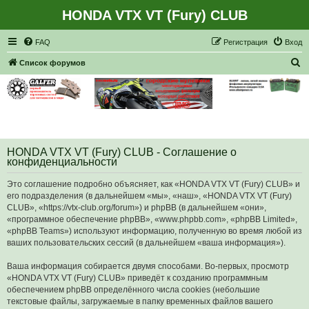
HONDA VTX VT (Fury) CLUB
Регистрация
FAQ
Р
е
г
и
с
т
р
а
ц
и
я
Вход
П
Список форумов
о
и
с
к
HONDA VTX VT (Fury) CLUB - Соглашение о
конфиденциальности
Это соглашение подробно объясняет, как «HONDA VTX VT (Fury) CLUB» и
его подразделения (в дальнейшем «мы», «наш», «HONDA VTX VT (Fury)
CLUB», «https://vtx-club.org/forum») и phpBB (в дальнейшем «они»,
«программное обеспечение phpBB», «www.phpbb.com», «phpBB Limited»,
«phpBB Teams») используют информацию, полученную во время любой из
ваших пользовательских сессий (в дальнейшем «ваша информация»).
Ваша информация собирается двумя способами. Во-первых, просмотр
«HONDA VTX VT (Fury) CLUB» приведёт к созданию программным
обеспечением phpBB определённого числа cookies (небольшие
текстовые файлы, загружаемые в папку временных файлов вашего