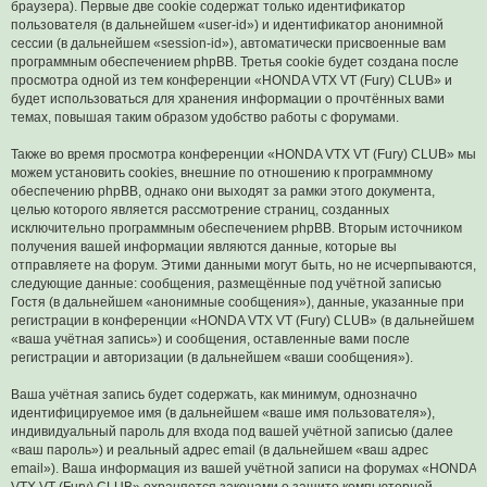
браузера). Первые две cookie содержат только идентификатор
пользователя (в дальнейшем «user-id») и идентификатор анонимной
сессии (в дальнейшем «session-id»), автоматически присвоенные вам
программным обеспечением phpBB. Третья cookie будет создана после
просмотра одной из тем конференции «HONDA VTX VT (Fury) CLUB» и
будет использоваться для хранения информации о прочтённых вами
темах, повышая таким образом удобство работы с форумами.
Также во время просмотра конференции «HONDA VTX VT (Fury) CLUB» мы
можем установить cookies, внешние по отношению к программному
обеспечению phpBB, однако они выходят за рамки этого документа,
целью которого является рассмотрение страниц, созданных
исключительно программным обеспечением phpBB. Вторым источником
получения вашей информации являются данные, которые вы
отправляете на форум. Этими данными могут быть, но не исчерпываются,
следующие данные: сообщения, размещённые под учётной записью
Гостя (в дальнейшем «анонимные сообщения»), данные, указанные при
регистрации в конференции «HONDA VTX VT (Fury) CLUB» (в дальнейшем
«ваша учётная запись») и сообщения, оставленные вами после
регистрации и авторизации (в дальнейшем «ваши сообщения»).
Ваша учётная запись будет содержать, как минимум, однозначно
идентифицируемое имя (в дальнейшем «ваше имя пользователя»),
индивидуальный пароль для входа под вашей учётной записью (далее
«ваш пароль») и реальный адрес email (в дальнейшем «ваш адрес
email»). Ваша информация из вашей учётной записи на форумах «HONDA
VTX VT (Fury) CLUB» охраняется законами о защите компьютерной