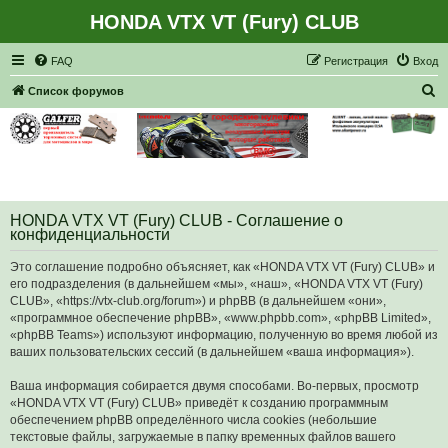
HONDA VTX VT (Fury) CLUB
Регистрация
FAQ
Р
е
г
и
с
т
р
а
ц
и
я
Вход
П
Список форумов
о
и
с
к
HONDA VTX VT (Fury) CLUB - Соглашение о
конфиденциальности
Это соглашение подробно объясняет, как «HONDA VTX VT (Fury) CLUB» и
его подразделения (в дальнейшем «мы», «наш», «HONDA VTX VT (Fury)
CLUB», «https://vtx-club.org/forum») и phpBB (в дальнейшем «они»,
«программное обеспечение phpBB», «www.phpbb.com», «phpBB Limited»,
«phpBB Teams») используют информацию, полученную во время любой из
ваших пользовательских сессий (в дальнейшем «ваша информация»).
Ваша информация собирается двумя способами. Во-первых, просмотр
«HONDA VTX VT (Fury) CLUB» приведёт к созданию программным
обеспечением phpBB определённого числа cookies (небольшие
текстовые файлы, загружаемые в папку временных файлов вашего