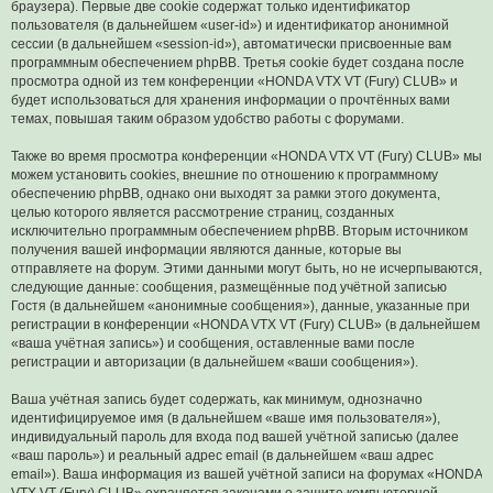
браузера). Первые две cookie содержат только идентификатор
пользователя (в дальнейшем «user-id») и идентификатор анонимной
сессии (в дальнейшем «session-id»), автоматически присвоенные вам
программным обеспечением phpBB. Третья cookie будет создана после
просмотра одной из тем конференции «HONDA VTX VT (Fury) CLUB» и
будет использоваться для хранения информации о прочтённых вами
темах, повышая таким образом удобство работы с форумами.
Также во время просмотра конференции «HONDA VTX VT (Fury) CLUB» мы
можем установить cookies, внешние по отношению к программному
обеспечению phpBB, однако они выходят за рамки этого документа,
целью которого является рассмотрение страниц, созданных
исключительно программным обеспечением phpBB. Вторым источником
получения вашей информации являются данные, которые вы
отправляете на форум. Этими данными могут быть, но не исчерпываются,
следующие данные: сообщения, размещённые под учётной записью
Гостя (в дальнейшем «анонимные сообщения»), данные, указанные при
регистрации в конференции «HONDA VTX VT (Fury) CLUB» (в дальнейшем
«ваша учётная запись») и сообщения, оставленные вами после
регистрации и авторизации (в дальнейшем «ваши сообщения»).
Ваша учётная запись будет содержать, как минимум, однозначно
идентифицируемое имя (в дальнейшем «ваше имя пользователя»),
индивидуальный пароль для входа под вашей учётной записью (далее
«ваш пароль») и реальный адрес email (в дальнейшем «ваш адрес
email»). Ваша информация из вашей учётной записи на форумах «HONDA
VTX VT (Fury) CLUB» охраняется законами о защите компьютерной