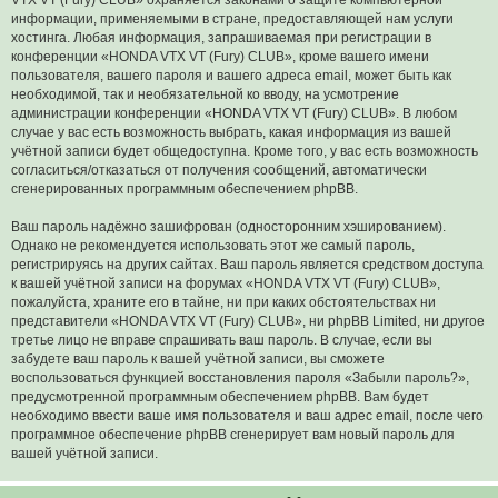
информации, применяемыми в стране, предоставляющей нам услуги
хостинга. Любая информация, запрашиваемая при регистрации в
конференции «HONDA VTX VT (Fury) CLUB», кроме вашего имени
пользователя, вашего пароля и вашего адреса email, может быть как
необходимой, так и необязательной ко вводу, на усмотрение
администрации конференции «HONDA VTX VT (Fury) CLUB». В любом
случае у вас есть возможность выбрать, какая информация из вашей
учётной записи будет общедоступна. Кроме того, у вас есть возможность
согласиться/отказаться от получения сообщений, автоматически
сгенерированных программным обеспечением phpBB.
Ваш пароль надёжно зашифрован (односторонним хэшированием).
Однако не рекомендуется использовать этот же самый пароль,
регистрируясь на других сайтах. Ваш пароль является средством доступа
к вашей учётной записи на форумах «HONDA VTX VT (Fury) CLUB»,
пожалуйста, храните его в тайне, ни при каких обстоятельствах ни
представители «HONDA VTX VT (Fury) CLUB», ни phpBB Limited, ни другое
третье лицо не вправе спрашивать ваш пароль. В случае, если вы
забудете ваш пароль к вашей учётной записи, вы сможете
воспользоваться функцией восстановления пароля «Забыли пароль?»,
предусмотренной программным обеспечением phpBB. Вам будет
необходимо ввести ваше имя пользователя и ваш адрес email, после чего
программное обеспечение phpBB сгенерирует вам новый пароль для
вашей учётной записи.