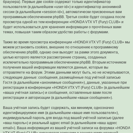
браузера). Первые две cookie содержат только идентификатор
пользователя (в дальнейшем «user-id») и идентификатор анонимной
сессии (в дальнейшем «session-id»), автоматически присвоенные вам
программным обеспечением phpBB. Третья cookie будет создана после
просмотра одной из тем конференции «HONDA VTX VT (Fury) CLUB» и
будет использоваться для хранения информации о прочтённых вами
темах, повышая таким образом удобство работы с форумами.
Также во время просмотра конференции «HONDA VTX VT (Fury) CLUB» мы
можем установить cookies, внешние по отношению к программному
обеспечению phpBB, однако они выходят за рамки этого документа,
целью которого является рассмотрение страниц, созданных
исключительно программным обеспечением phpBB. Вторым источником
получения вашей информации являются данные, которые вы
отправляете на форум. Этими данными могут быть, но не исчерпываются,
следующие данные: сообщения, размещённые под учётной записью
Гостя (в дальнейшем «анонимные сообщения»), данные, указанные при
регистрации в конференции «HONDA VTX VT (Fury) CLUB» (в дальнейшем
«ваша учётная запись») и сообщения, оставленные вами после
регистрации и авторизации (в дальнейшем «ваши сообщения»).
Ваша учётная запись будет содержать, как минимум, однозначно
идентифицируемое имя (в дальнейшем «ваше имя пользователя»),
индивидуальный пароль для входа под вашей учётной записью (далее
«ваш пароль») и реальный адрес email (в дальнейшем «ваш адрес
email»). Ваша информация из вашей учётной записи на форумах «HONDA
VTX VT (Fury) CLUB» охраняется законами о защите компьютерной