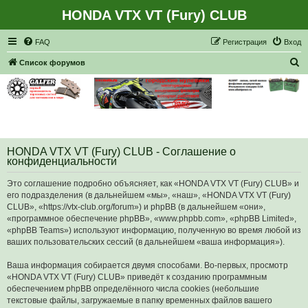
HONDA VTX VT (Fury) CLUB
Регистрация
FAQ
Р
е
г
и
с
т
р
а
ц
и
я
Вход
П
Список форумов
о
и
с
к
HONDA VTX VT (Fury) CLUB - Соглашение о
конфиденциальности
Это соглашение подробно объясняет, как «HONDA VTX VT (Fury) CLUB» и
его подразделения (в дальнейшем «мы», «наш», «HONDA VTX VT (Fury)
CLUB», «https://vtx-club.org/forum») и phpBB (в дальнейшем «они»,
«программное обеспечение phpBB», «www.phpbb.com», «phpBB Limited»,
«phpBB Teams») используют информацию, полученную во время любой из
ваших пользовательских сессий (в дальнейшем «ваша информация»).
Ваша информация собирается двумя способами. Во-первых, просмотр
«HONDA VTX VT (Fury) CLUB» приведёт к созданию программным
обеспечением phpBB определённого числа cookies (небольшие
текстовые файлы, загружаемые в папку временных файлов вашего