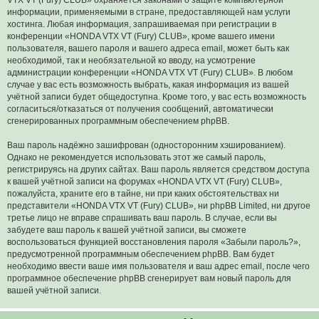
информации, применяемыми в стране, предоставляющей нам услуги
хостинга. Любая информация, запрашиваемая при регистрации в
конференции «HONDA VTX VT (Fury) CLUB», кроме вашего имени
пользователя, вашего пароля и вашего адреса email, может быть как
необходимой, так и необязательной ко вводу, на усмотрение
администрации конференции «HONDA VTX VT (Fury) CLUB». В любом
случае у вас есть возможность выбрать, какая информация из вашей
учётной записи будет общедоступна. Кроме того, у вас есть возможность
согласиться/отказаться от получения сообщений, автоматически
сгенерированных программным обеспечением phpBB.
Ваш пароль надёжно зашифрован (односторонним хэшированием).
Однако не рекомендуется использовать этот же самый пароль,
регистрируясь на других сайтах. Ваш пароль является средством доступа
к вашей учётной записи на форумах «HONDA VTX VT (Fury) CLUB»,
пожалуйста, храните его в тайне, ни при каких обстоятельствах ни
представители «HONDA VTX VT (Fury) CLUB», ни phpBB Limited, ни другое
третье лицо не вправе спрашивать ваш пароль. В случае, если вы
забудете ваш пароль к вашей учётной записи, вы сможете
воспользоваться функцией восстановления пароля «Забыли пароль?»,
предусмотренной программным обеспечением phpBB. Вам будет
необходимо ввести ваше имя пользователя и ваш адрес email, после чего
программное обеспечение phpBB сгенерирует вам новый пароль для
вашей учётной записи.