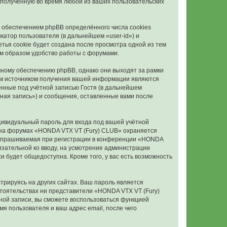
полученную во время любой из ваших пользовательских
 обеспечением phpBB определённого числа cookies
атор пользователя (в дальнейшем «user-id») и
тья cookie будет создана после просмотра одной из тем
м образом удобство работы с форумами.
ному обеспечению phpBB, однако они выходят за рамки
ым источником получения вашей информации являются
нные под учётной записью Гостя (в дальнейшем
ная запись») и сообщения, оставленные вами после
дивидуальный пароль для входа под вашей учётной
и на форумах «HONDA VTX VT (Fury) CLUB» охраняется
запрашиваемая при регистрации в конференции «HONDA
бязательной ко вводу, на усмотрение администрации
 будет общедоступна. Кроме того, у вас есть возможность
рируясь на других сайтах. Ваш пароль является
бстоятельствах ни представители «HONDA VTX VT (Fury)
ётной записи, вы сможете воспользоваться функцией
 пользователя и ваш адрес email, после чего