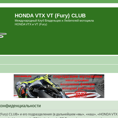
HONDA VTX VT (Fury) CLUB
Международный Клуб Владельцев и Любителей мотоцикла
HONDA VTX и VT (Fury)
 конфиденциальности
ry) CLUB» и его подразделения (в дальнейшем «мы», «наш», «HONDA VTX VT (F