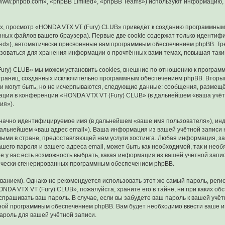
ww.phpbb.com», «phpBB Limited», «phpBB Teams») используют информацию, 
, просмотр «HONDA VTX VT (Fury) CLUB» приведёт к созданию программным
ных файлов вашего браузера). Первые две cookie содержат только идентифик
id»), автоматически присвоенные вам программным обеспечением phpBB. Тре
зоваться для хранения информации о прочтённых вами темах, повышая таки
ury) CLUB» мы можем установить cookies, внешние по отношению к программ
 страниц, созданных исключительно программным обеспечением phpBB. Втор
и могут быть, но не исчерпываются, следующие данные: сообщения, размещё
ации в конференции «HONDA VTX VT (Fury) CLUB» (в дальнейшем «ваша учёт
ия»).
означно идентифицируемое имя (в дальнейшем «ваше имя пользователя»), ин
 дальнейшем «ваш адрес email»). Ваша информация из вашей учётной запис
ыми в стране, предоставляющей нам услуги хостинга. Любая информация, 
ашего пароля и вашего адреса email, может быть как необходимой, так и нео
у вас есть возможность выбрать, какая информация из вашей учётной записи
тически сгенерированных программным обеспечением phpBB.
ием). Однако не рекомендуется использовать этот же самый пароль, регист
NDA VTX VT (Fury) CLUB», пожалуйста, храните его в тайне, ни при каких о
е спрашивать ваш пароль. В случае, если вы забудете ваш пароль к вашей уч
ой программным обеспечением phpBB. Вам будет необходимо ввести ваше имя
ароль для вашей учётной записи.