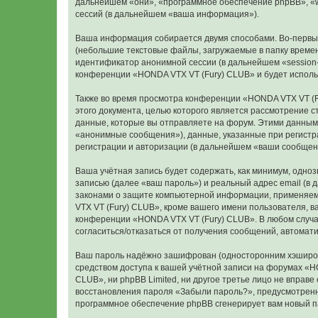
дальнейшем «они», «программное обеспечение phpBB», «w
сессий (в дальнейшем «ваша информация»).
Ваша информация собирается двумя способами. Во-первых
(небольшие текстовые файлы, загружаемые в папку времен
идентификатор анонимной сессии (в дальнейшем «session-
конференции «HONDA VTX VT (Fury) CLUB» и будет исполь
Также во время просмотра конференции «HONDA VTX VT (F
этого документа, целью которого является рассмотрение
данные, которые вы отправляете на форум. Этими данным
«анонимные сообщения»), данные, указанные при регистр
регистрации и авторизации (в дальнейшем «ваши сообщен
Ваша учётная запись будет содержать, как минимум, одн
записью (далее «ваш пароль») и реальный адрес email (в
законами о защите компьютерной информации, применяем
VTX VT (Fury) CLUB», кроме вашего имени пользователя, в
конференции «HONDA VTX VT (Fury) CLUB». В любом случае 
согласиться/отказаться от получения сообщений, автома
Ваш пароль надёжно зашифрован (односторонним хэширован
средством доступа к вашей учётной записи на форумах «HO
CLUB», ни phpBB Limited, ни другое третье лицо не вправ
восстановления пароля «Забыли пароль?», предусмотренн
программное обеспечение phpBB сгенерирует вам новый п