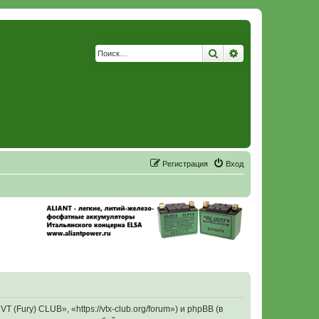
Поиск
Расширенный по
Р
е
г
и
с
т
р
а
ц
и
я
Вход
ury) CLUB», «https://vtx-club.org/forum») и phpBB (в