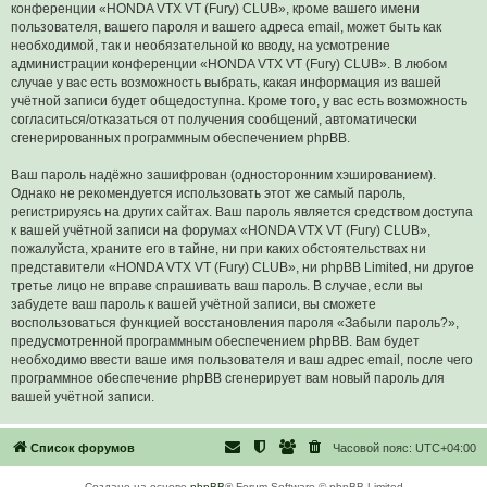
конференции «HONDA VTX VT (Fury) CLUB», кроме вашего имени
пользователя, вашего пароля и вашего адреса email, может быть как
необходимой, так и необязательной ко вводу, на усмотрение
администрации конференции «HONDA VTX VT (Fury) CLUB». В любом
случае у вас есть возможность выбрать, какая информация из вашей
учётной записи будет общедоступна. Кроме того, у вас есть возможность
согласиться/отказаться от получения сообщений, автоматически
сгенерированных программным обеспечением phpBB.
Ваш пароль надёжно зашифрован (односторонним хэшированием).
Однако не рекомендуется использовать этот же самый пароль,
регистрируясь на других сайтах. Ваш пароль является средством доступа
к вашей учётной записи на форумах «HONDA VTX VT (Fury) CLUB»,
пожалуйста, храните его в тайне, ни при каких обстоятельствах ни
представители «HONDA VTX VT (Fury) CLUB», ни phpBB Limited, ни другое
третье лицо не вправе спрашивать ваш пароль. В случае, если вы
забудете ваш пароль к вашей учётной записи, вы сможете
воспользоваться функцией восстановления пароля «Забыли пароль?»,
предусмотренной программным обеспечением phpBB. Вам будет
необходимо ввести ваше имя пользователя и ваш адрес email, после чего
программное обеспечение phpBB сгенерирует вам новый пароль для
вашей учётной записи.
Список форумов
Часовой пояс:
UTC+04:00
Создано на основе
phpBB
® Forum Software © phpBB Limited