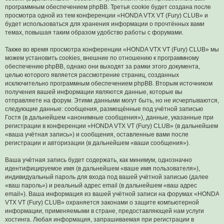
программным обеспечением phpBB. Третья cookie будет создана после
просмотра одной из тем конференции «HONDA VTX VT (Fury) CLUB» и
будет использоваться для хранения информации о прочтённых вами
темах, повышая таким образом удобство работы с форумами.
Также во время просмотра конференции «HONDA VTX VT (Fury) CLUB» мы
можем установить cookies, внешние по отношению к программному
обеспечению phpBB, однако они выходят за рамки этого документа,
целью которого является рассмотрение страниц, созданных
исключительно программным обеспечением phpBB. Вторым источником
получения вашей информации являются данные, которые вы
отправляете на форум. Этими данными могут быть, но не исчерпываются,
следующие данные: сообщения, размещённые под учётной записью
Гостя (в дальнейшем «анонимные сообщения»), данные, указанные при
регистрации в конференции «HONDA VTX VT (Fury) CLUB» (в дальнейшем
«ваша учётная запись») и сообщения, оставленные вами после
регистрации и авторизации (в дальнейшем «ваши сообщения»).
Ваша учётная запись будет содержать, как минимум, однозначно
идентифицируемое имя (в дальнейшем «ваше имя пользователя»),
индивидуальный пароль для входа под вашей учётной записью (далее
«ваш пароль») и реальный адрес email (в дальнейшем «ваш адрес
email»). Ваша информация из вашей учётной записи на форумах «HONDA
VTX VT (Fury) CLUB» охраняется законами о защите компьютерной
информации, применяемыми в стране, предоставляющей нам услуги
хостинга. Любая информация, запрашиваемая при регистрации в