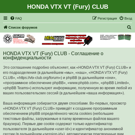
HONDA VTX VT (Fury) CLUB
Регистрация
FAQ
Р
е
г
и
с
т
р
а
ц
и
я
Вход
П
Список форумов
о
и
с
HONDA VTX VT (Fury) CLUB - Соглашение о
к
конфиденциальности
Это соглашение подробно объясняет, как «HONDA VTX VT (Fury) CLUB» и
его подразделения (в дальнейшем «мы», «наш», «HONDA VTX VT (Fury)
CLUB», «https://vtx-club.org/forum») и phpBB (в дальнейшем «они»,
«программное обеспечение phpBB», «www.phpbb.com», «phpBB Limited»,
«phpBB Teams») используют информацию, полученную во время любой из
ваших пользовательских сессий (в дальнейшем «ваша информация»).
Ваша информация собирается двумя способами. Во-первых, просмотр
«HONDA VTX VT (Fury) CLUB» приведёт к созданию программным
обеспечением phpBB определённого числа cookies (небольшие
текстовые файлы, загружаемые в папку временных файлов вашего
браузера). Первые две cookie содержат только идентификатор
пользователя (в дальнейшем «user-id») и идентификатор анонимной
сессии (в дальнейшем «session-id»), автоматически присвоенные вам