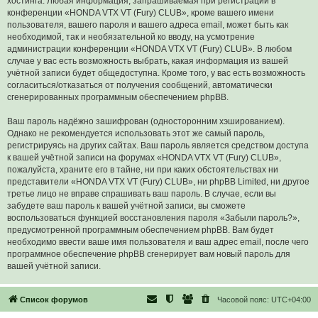
хостинга. Любая информация, запрашиваемая при регистрации в
конференции «HONDA VTX VT (Fury) CLUB», кроме вашего имени
пользователя, вашего пароля и вашего адреса email, может быть как
необходимой, так и необязательной ко вводу, на усмотрение
администрации конференции «HONDA VTX VT (Fury) CLUB». В любом
случае у вас есть возможность выбрать, какая информация из вашей
учётной записи будет общедоступна. Кроме того, у вас есть возможность
согласиться/отказаться от получения сообщений, автоматически
сгенерированных программным обеспечением phpBB.
Ваш пароль надёжно зашифрован (односторонним хэшированием).
Однако не рекомендуется использовать этот же самый пароль,
регистрируясь на других сайтах. Ваш пароль является средством доступа
к вашей учётной записи на форумах «HONDA VTX VT (Fury) CLUB»,
пожалуйста, храните его в тайне, ни при каких обстоятельствах ни
представители «HONDA VTX VT (Fury) CLUB», ни phpBB Limited, ни другое
третье лицо не вправе спрашивать ваш пароль. В случае, если вы
забудете ваш пароль к вашей учётной записи, вы сможете
воспользоваться функцией восстановления пароля «Забыли пароль?»,
предусмотренной программным обеспечением phpBB. Вам будет
необходимо ввести ваше имя пользователя и ваш адрес email, после чего
программное обеспечение phpBB сгенерирует вам новый пароль для
вашей учётной записи.
Список форумов
Часовой пояс:
UTC+04:00