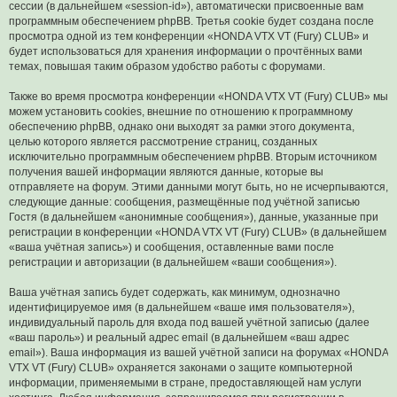
сессии (в дальнейшем «session-id»), автоматически присвоенные вам
программным обеспечением phpBB. Третья cookie будет создана после
просмотра одной из тем конференции «HONDA VTX VT (Fury) CLUB» и
будет использоваться для хранения информации о прочтённых вами
темах, повышая таким образом удобство работы с форумами.
Также во время просмотра конференции «HONDA VTX VT (Fury) CLUB» мы
можем установить cookies, внешние по отношению к программному
обеспечению phpBB, однако они выходят за рамки этого документа,
целью которого является рассмотрение страниц, созданных
исключительно программным обеспечением phpBB. Вторым источником
получения вашей информации являются данные, которые вы
отправляете на форум. Этими данными могут быть, но не исчерпываются,
следующие данные: сообщения, размещённые под учётной записью
Гостя (в дальнейшем «анонимные сообщения»), данные, указанные при
регистрации в конференции «HONDA VTX VT (Fury) CLUB» (в дальнейшем
«ваша учётная запись») и сообщения, оставленные вами после
регистрации и авторизации (в дальнейшем «ваши сообщения»).
Ваша учётная запись будет содержать, как минимум, однозначно
идентифицируемое имя (в дальнейшем «ваше имя пользователя»),
индивидуальный пароль для входа под вашей учётной записью (далее
«ваш пароль») и реальный адрес email (в дальнейшем «ваш адрес
email»). Ваша информация из вашей учётной записи на форумах «HONDA
VTX VT (Fury) CLUB» охраняется законами о защите компьютерной
информации, применяемыми в стране, предоставляющей нам услуги