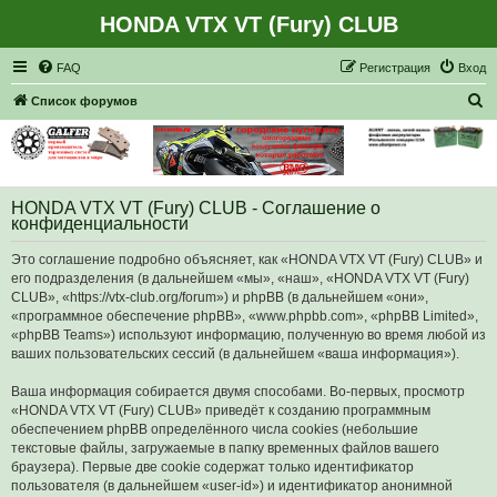
HONDA VTX VT (Fury) CLUB
Регистрация
FAQ
Р
е
г
и
с
т
р
а
ц
и
я
Вход
П
Список форумов
о
и
с
HONDA VTX VT (Fury) CLUB - Соглашение о
к
конфиденциальности
Это соглашение подробно объясняет, как «HONDA VTX VT (Fury) CLUB» и
его подразделения (в дальнейшем «мы», «наш», «HONDA VTX VT (Fury)
CLUB», «https://vtx-club.org/forum») и phpBB (в дальнейшем «они»,
«программное обеспечение phpBB», «www.phpbb.com», «phpBB Limited»,
«phpBB Teams») используют информацию, полученную во время любой из
ваших пользовательских сессий (в дальнейшем «ваша информация»).
Ваша информация собирается двумя способами. Во-первых, просмотр
«HONDA VTX VT (Fury) CLUB» приведёт к созданию программным
обеспечением phpBB определённого числа cookies (небольшие
текстовые файлы, загружаемые в папку временных файлов вашего
браузера). Первые две cookie содержат только идентификатор
пользователя (в дальнейшем «user-id») и идентификатор анонимной