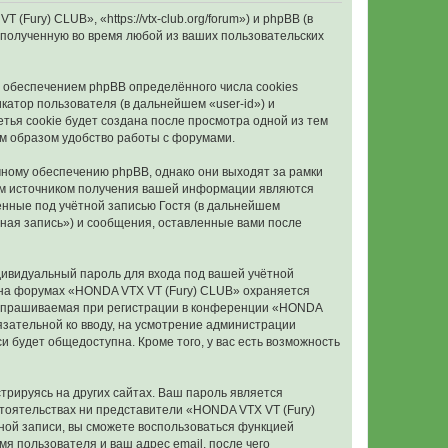
ury) CLUB», «https://vtx-club.org/forum») и phpBB (в
полученную во время любой из ваших пользовательских
 обеспечением phpBB определённого числа cookies
атор пользователя (в дальнейшем «user-id») и
тья cookie будет создана после просмотра одной из тем
м образом удобство работы с форумами.
ному обеспечению phpBB, однако они выходят за рамки
ым источником получения вашей информации являются
нные под учётной записью Гостя (в дальнейшем
ная запись») и сообщения, оставленные вами после
дивидуальный пароль для входа под вашей учётной
и на форумах «HONDA VTX VT (Fury) CLUB» охраняется
запрашиваемая при регистрации в конференции «HONDA
бязательной ко вводу, на усмотрение администрации
 будет общедоступна. Кроме того, у вас есть возможность
рируясь на других сайтах. Ваш пароль является
бстоятельствах ни представители «HONDA VTX VT (Fury)
ётной записи, вы сможете воспользоваться функцией
 пользователя и ваш адрес email, после чего