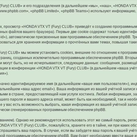
ry) CLUB» и его подразделения (в дальнейшем «мы», «наш», «HONDA VTX VT (F
ww.phpbb.com», «phpBB Limited», «phpBB Teams») используют информацию, 
, просмотр «HONDA VTX VT (Fury) CLUB» приведёт к созданию программным
ных файлов вашего браузера). Первые две cookie содержат только идентифик
id»), автоматически присвоенные вам программным обеспечением phpBB. Тре
зоваться для хранения информации о прочтённых вами темах, повышая таки
ury) CLUB» мы можем установить cookies, внешние по отношению к программ
 страниц, созданных исключительно программным обеспечением phpBB. Втор
и могут быть, но не исчерпываются, следующие данные: сообщения, размещё
ации в конференции «HONDA VTX VT (Fury) CLUB» (в дальнейшем «ваша учёт
ия»).
означно идентифицируемое имя (в дальнейшем «ваше имя пользователя»), ин
 дальнейшем «ваш адрес email»). Ваша информация из вашей учётной запис
ыми в стране, предоставляющей нам услуги хостинга. Любая информация, 
ашего пароля и вашего адреса email, может быть как необходимой, так и нео
у вас есть возможность выбрать, какая информация из вашей учётной записи
тически сгенерированных программным обеспечением phpBB.
ием). Однако не рекомендуется использовать этот же самый пароль, регист
NDA VTX VT (Fury) CLUB», пожалуйста, храните его в тайне, ни при каких о
е спрашивать ваш пароль. В случае, если вы забудете ваш пароль к вашей уч
ой программным обеспечением phpBB. Вам будет необходимо ввести ваше имя