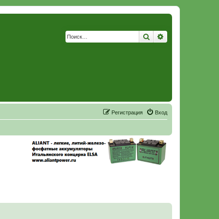
Поиск
Расширенный по
Р
е
г
и
с
т
р
а
ц
и
я
Вход