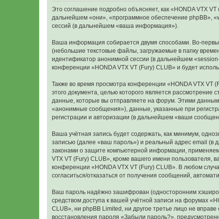
Это соглашение подробно объясняет, как «HONDA VTX VT (Fu
дальнейшем «они», «программное обеспечение phpBB», «w
сессий (в дальнейшем «ваша информация»).
Ваша информация собирается двумя способами. Во-первых
(небольшие текстовые файлы, загружаемые в папку времен
идентификатор анонимной сессии (в дальнейшем «session-
конференции «HONDA VTX VT (Fury) CLUB» и будет исполь
Также во время просмотра конференции «HONDA VTX VT (F
этого документа, целью которого является рассмотрение
данные, которые вы отправляете на форум. Этими данным
«анонимные сообщения»), данные, указанные при регистр
регистрации и авторизации (в дальнейшем «ваши сообщен
Ваша учётная запись будет содержать, как минимум, одн
записью (далее «ваш пароль») и реальный адрес email (в
законами о защите компьютерной информации, применяем
VTX VT (Fury) CLUB», кроме вашего имени пользователя, в
конференции «HONDA VTX VT (Fury) CLUB». В любом случае 
согласиться/отказаться от получения сообщений, автома
Ваш пароль надёжно зашифрован (односторонним хэширован
средством доступа к вашей учётной записи на форумах «HO
CLUB», ни phpBB Limited, ни другое третье лицо не вправ
восстановления пароля «Забыли пароль?», предусмотренн