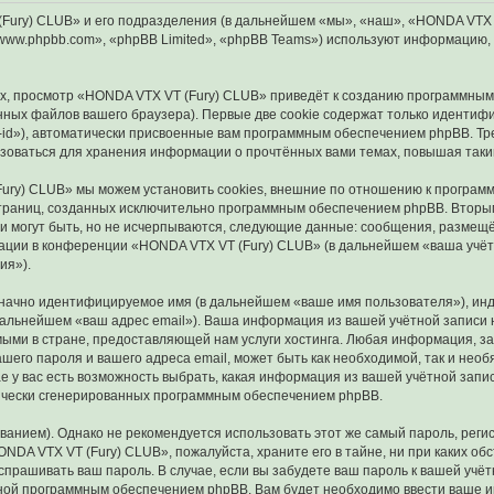
ry) CLUB» и его подразделения (в дальнейшем «мы», «наш», «HONDA VTX VT (F
ww.phpbb.com», «phpBB Limited», «phpBB Teams») используют информацию, 
, просмотр «HONDA VTX VT (Fury) CLUB» приведёт к созданию программным
ных файлов вашего браузера). Первые две cookie содержат только идентифик
id»), автоматически присвоенные вам программным обеспечением phpBB. Тре
зоваться для хранения информации о прочтённых вами темах, повышая таки
ury) CLUB» мы можем установить cookies, внешние по отношению к программ
 страниц, созданных исключительно программным обеспечением phpBB. Втор
и могут быть, но не исчерпываются, следующие данные: сообщения, размещё
ации в конференции «HONDA VTX VT (Fury) CLUB» (в дальнейшем «ваша учёт
ия»).
означно идентифицируемое имя (в дальнейшем «ваше имя пользователя»), ин
 дальнейшем «ваш адрес email»). Ваша информация из вашей учётной запис
ыми в стране, предоставляющей нам услуги хостинга. Любая информация, 
ашего пароля и вашего адреса email, может быть как необходимой, так и нео
у вас есть возможность выбрать, какая информация из вашей учётной записи
тически сгенерированных программным обеспечением phpBB.
ием). Однако не рекомендуется использовать этот же самый пароль, регист
NDA VTX VT (Fury) CLUB», пожалуйста, храните его в тайне, ни при каких о
е спрашивать ваш пароль. В случае, если вы забудете ваш пароль к вашей уч
ой программным обеспечением phpBB. Вам будет необходимо ввести ваше имя