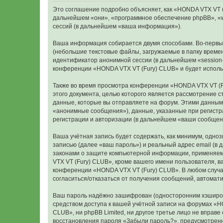
Это соглашение подробно объясняет, как «HONDA VTX VT (Fu
дальнейшем «они», «программное обеспечение phpBB», «w
сессий (в дальнейшем «ваша информация»).
Ваша информация собирается двумя способами. Во-первых
(небольшие текстовые файлы, загружаемые в папку времен
идентификатор анонимной сессии (в дальнейшем «session-
конференции «HONDA VTX VT (Fury) CLUB» и будет исполь
Также во время просмотра конференции «HONDA VTX VT (F
этого документа, целью которого является рассмотрение
данные, которые вы отправляете на форум. Этими данным
«анонимные сообщения»), данные, указанные при регистр
регистрации и авторизации (в дальнейшем «ваши сообщен
Ваша учётная запись будет содержать, как минимум, одн
записью (далее «ваш пароль») и реальный адрес email (в
законами о защите компьютерной информации, применяем
VTX VT (Fury) CLUB», кроме вашего имени пользователя, в
конференции «HONDA VTX VT (Fury) CLUB». В любом случае 
согласиться/отказаться от получения сообщений, автома
Ваш пароль надёжно зашифрован (односторонним хэширован
средством доступа к вашей учётной записи на форумах «HO
CLUB», ни phpBB Limited, ни другое третье лицо не вправ
восстановления пароля «Забыли пароль?», предусмотренн