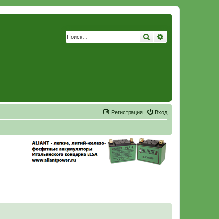
Поиск
Расширенный по
Р
е
г
и
с
т
р
а
ц
и
я
Вход