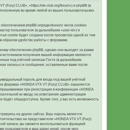
ury) CLUB», «https://vtx-club.org/forum») и phpBB (в
полученную во время любой из ваших пользовательских
 обеспечением phpBB определённого числа cookies
атор пользователя (в дальнейшем «user-id») и
тья cookie будет создана после просмотра одной из тем
м образом удобство работы с форумами.
ному обеспечению phpBB, однако они выходят за рамки
ым источником получения вашей информации являются
нные под учётной записью Гостя (в дальнейшем
ная запись») и сообщения, оставленные вами после
дивидуальный пароль для входа под вашей учётной
и на форумах «HONDA VTX VT (Fury) CLUB» охраняется
запрашиваемая при регистрации в конференции «HONDA
бязательной ко вводу, на усмотрение администрации
 будет общедоступна. Кроме того, у вас есть возможность
рируясь на других сайтах. Ваш пароль является
бстоятельствах ни представители «HONDA VTX VT (Fury)
ётной записи, вы сможете воспользоваться функцией
 пользователя и ваш адрес email, после чего