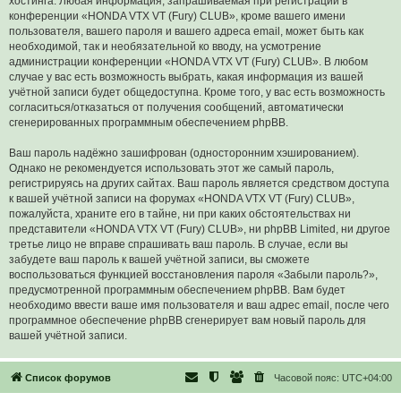
хостинга. Любая информация, запрашиваемая при регистрации в
конференции «HONDA VTX VT (Fury) CLUB», кроме вашего имени
пользователя, вашего пароля и вашего адреса email, может быть как
необходимой, так и необязательной ко вводу, на усмотрение
администрации конференции «HONDA VTX VT (Fury) CLUB». В любом
случае у вас есть возможность выбрать, какая информация из вашей
учётной записи будет общедоступна. Кроме того, у вас есть возможность
согласиться/отказаться от получения сообщений, автоматически
сгенерированных программным обеспечением phpBB.
Ваш пароль надёжно зашифрован (односторонним хэшированием).
Однако не рекомендуется использовать этот же самый пароль,
регистрируясь на других сайтах. Ваш пароль является средством доступа
к вашей учётной записи на форумах «HONDA VTX VT (Fury) CLUB»,
пожалуйста, храните его в тайне, ни при каких обстоятельствах ни
представители «HONDA VTX VT (Fury) CLUB», ни phpBB Limited, ни другое
третье лицо не вправе спрашивать ваш пароль. В случае, если вы
забудете ваш пароль к вашей учётной записи, вы сможете
воспользоваться функцией восстановления пароля «Забыли пароль?»,
предусмотренной программным обеспечением phpBB. Вам будет
необходимо ввести ваше имя пользователя и ваш адрес email, после чего
программное обеспечение phpBB сгенерирует вам новый пароль для
вашей учётной записи.
Список форумов
Часовой пояс:
UTC+04:00