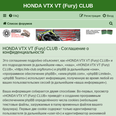
HONDA VTX VT (Fury) CLUB
Регистрация
FAQ
Р
е
г
и
с
т
р
а
ц
и
я
Вход
П
Список форумов
о
и
с
HONDA VTX VT (Fury) CLUB - Соглашение о
к
конфиденциальности
Это соглашение подробно объясняет, как «HONDA VTX VT (Fury) CLUB» и
его подразделения (в дальнейшем «мы», «наш», «HONDA VTX VT (Fury)
CLUB», «https://vtx-club.org/forum») и phpBB (в дальнейшем «они»,
«программное обеспечение phpBB», «www.phpbb.com», «phpBB Limited»,
«phpBB Teams») используют информацию, полученную во время любой из
ваших пользовательских сессий (в дальнейшем «ваша информация»).
Ваша информация собирается двумя способами. Во-первых, просмотр
«HONDA VTX VT (Fury) CLUB» приведёт к созданию программным
обеспечением phpBB определённого числа cookies (небольшие
текстовые файлы, загружаемые в папку временных файлов вашего
браузера). Первые две cookie содержат только идентификатор
пользователя (в дальнейшем «user-id») и идентификатор анонимной