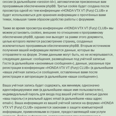
сессии (в дальнейшем «session-id»), автоматически присвоенные вам
программным обеспечением phpBB. Третья cookie будет создана после
просмотра одной из тем конференции «HONDA VTX VT (Fury) CLUB» и
будет использоваться для хранения информации о прочтённых вами
темах, повышая таким образом удобство работы с форумами.
Также во время просмотра конференции «HONDA VTX VT (Fury) CLUB» мы
можем установить cookies, внешние по отношению к программному
обеспечению phpBB, однако они выходят за рамки этого документа,
целью которого является рассмотрение страниц, созданных
исключительно программным обеспечением phpBB. Вторым источником
получения вашей информации являются данные, которые вы
отправляете на форум. Этими данными могут быть, но не исчерпываются,
следующие данные: сообщения, размещённые под учётной записью
Гостя (в дальнейшем «анонимные сообщения»), данные, указанные при
регистрации в конференции «HONDA VTX VT (Fury) CLUB» (в дальнейшем
«ваша учётная запись») и сообщения, оставленные вами после
регистрации и авторизации (в дальнейшем «ваши сообщения»).
Ваша учётная запись будет содержать, как минимум, однозначно
идентифицируемое имя (в дальнейшем «ваше имя пользователя»),
индивидуальный пароль для входа под вашей учётной записью (далее
«ваш пароль») и реальный адрес email (в дальнейшем «ваш адрес
email»). Ваша информация из вашей учётной записи на форумах «HONDA
VTX VT (Fury) CLUB» охраняется законами о защите компьютерной
информации, применяемыми в стране, предоставляющей нам услуги