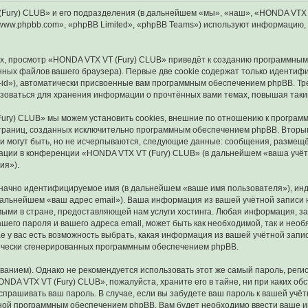
ry) CLUB» и его подразделения (в дальнейшем «мы», «наш», «HONDA VTX VT (F
ww.phpbb.com», «phpBB Limited», «phpBB Teams») используют информацию, 
, просмотр «HONDA VTX VT (Fury) CLUB» приведёт к созданию программным
ных файлов вашего браузера). Первые две cookie содержат только идентифик
id»), автоматически присвоенные вам программным обеспечением phpBB. Тре
зоваться для хранения информации о прочтённых вами темах, повышая таки
ury) CLUB» мы можем установить cookies, внешние по отношению к программ
 страниц, созданных исключительно программным обеспечением phpBB. Втор
и могут быть, но не исчерпываются, следующие данные: сообщения, размещё
ации в конференции «HONDA VTX VT (Fury) CLUB» (в дальнейшем «ваша учёт
ия»).
означно идентифицируемое имя (в дальнейшем «ваше имя пользователя»), ин
 дальнейшем «ваш адрес email»). Ваша информация из вашей учётной запис
ыми в стране, предоставляющей нам услуги хостинга. Любая информация, 
ашего пароля и вашего адреса email, может быть как необходимой, так и нео
у вас есть возможность выбрать, какая информация из вашей учётной записи
тически сгенерированных программным обеспечением phpBB.
ием). Однако не рекомендуется использовать этот же самый пароль, регист
NDA VTX VT (Fury) CLUB», пожалуйста, храните его в тайне, ни при каких о
е спрашивать ваш пароль. В случае, если вы забудете ваш пароль к вашей уч
ой программным обеспечением phpBB. Вам будет необходимо ввести ваше имя