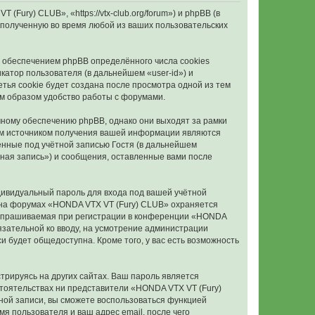
ury) CLUB», «https://vtx-club.org/forum») и phpBB (в
полученную во время любой из ваших пользовательских
 обеспечением phpBB определённого числа cookies
атор пользователя (в дальнейшем «user-id») и
тья cookie будет создана после просмотра одной из тем
м образом удобство работы с форумами.
ному обеспечению phpBB, однако они выходят за рамки
ым источником получения вашей информации являются
нные под учётной записью Гостя (в дальнейшем
ная запись») и сообщения, оставленные вами после
дивидуальный пароль для входа под вашей учётной
и на форумах «HONDA VTX VT (Fury) CLUB» охраняется
запрашиваемая при регистрации в конференции «HONDA
бязательной ко вводу, на усмотрение администрации
 будет общедоступна. Кроме того, у вас есть возможность
рируясь на других сайтах. Ваш пароль является
бстоятельствах ни представители «HONDA VTX VT (Fury)
ётной записи, вы сможете воспользоваться функцией
 пользователя и ваш адрес email, после чего