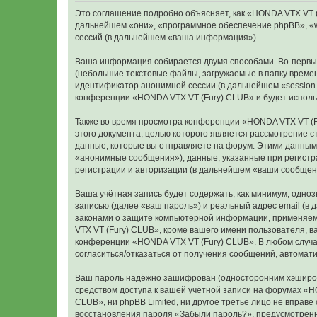
Это соглашение подробно объясняет, как «HONDA VTX VT (Fu
дальнейшем «они», «программное обеспечение phpBB», «w
сессий (в дальнейшем «ваша информация»).
Ваша информация собирается двумя способами. Во-первых
(небольшие текстовые файлы, загружаемые в папку времен
идентификатор анонимной сессии (в дальнейшем «session-
конференции «HONDA VTX VT (Fury) CLUB» и будет исполь
Также во время просмотра конференции «HONDA VTX VT (F
этого документа, целью которого является рассмотрение
данные, которые вы отправляете на форум. Этими данным
«анонимные сообщения»), данные, указанные при регистр
регистрации и авторизации (в дальнейшем «ваши сообщен
Ваша учётная запись будет содержать, как минимум, одн
записью (далее «ваш пароль») и реальный адрес email (в
законами о защите компьютерной информации, применяем
VTX VT (Fury) CLUB», кроме вашего имени пользователя, в
конференции «HONDA VTX VT (Fury) CLUB». В любом случае 
согласиться/отказаться от получения сообщений, автома
Ваш пароль надёжно зашифрован (односторонним хэширован
средством доступа к вашей учётной записи на форумах «HO
CLUB», ни phpBB Limited, ни другое третье лицо не вправ
восстановления пароля «Забыли пароль?», предусмотренн