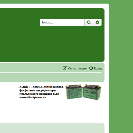
Поиск
Расширенный по
Р
е
г
и
с
т
р
а
ц
и
я
Вход