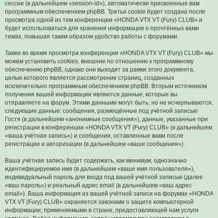
сессии (в дальнейшем «session-id»), автоматически присвоенные вам
программным обеспечением phpBB. Третья cookie будет создана после
просмотра одной из тем конференции «HONDA VTX VT (Fury) CLUB» и
будет использоваться для хранения информации о прочтённых вами
темах, повышая таким образом удобство работы с форумами.
Также во время просмотра конференции «HONDA VTX VT (Fury) CLUB» мы
можем установить cookies, внешние по отношению к программному
обеспечению phpBB, однако они выходят за рамки этого документа,
целью которого является рассмотрение страниц, созданных
исключительно программным обеспечением phpBB. Вторым источником
получения вашей информации являются данные, которые вы
отправляете на форум. Этими данными могут быть, но не исчерпываются,
следующие данные: сообщения, размещённые под учётной записью
Гостя (в дальнейшем «анонимные сообщения»), данные, указанные при
регистрации в конференции «HONDA VTX VT (Fury) CLUB» (в дальнейшем
«ваша учётная запись») и сообщения, оставленные вами после
регистрации и авторизации (в дальнейшем «ваши сообщения»).
Ваша учётная запись будет содержать, как минимум, однозначно
идентифицируемое имя (в дальнейшем «ваше имя пользователя»),
индивидуальный пароль для входа под вашей учётной записью (далее
«ваш пароль») и реальный адрес email (в дальнейшем «ваш адрес
email»). Ваша информация из вашей учётной записи на форумах «HONDA
VTX VT (Fury) CLUB» охраняется законами о защите компьютерной
информации, применяемыми в стране, предоставляющей нам услуги