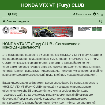
HONDA VTX VT (Fury) CLUB
Регистрация
FAQ
Р
е
г
и
с
т
р
а
ц
и
я
Вход
П
Список форумов
о
и
с
HONDA VTX VT (Fury) CLUB - Соглашение о
к
конфиденциальности
Это соглашение подробно объясняет, как «HONDA VTX VT (Fury) CLUB» и
его подразделения (в дальнейшем «мы», «наш», «HONDA VTX VT (Fury)
CLUB», «https://vtx-club.org/forum») и phpBB (в дальнейшем «они»,
«программное обеспечение phpBB», «www.phpbb.com», «phpBB Limited»,
«phpBB Teams») используют информацию, полученную во время любой из
ваших пользовательских сессий (в дальнейшем «ваша информация»).
Ваша информация собирается двумя способами. Во-первых, просмотр
«HONDA VTX VT (Fury) CLUB» приведёт к созданию программным
обеспечением phpBB определённого числа cookies (небольшие
текстовые файлы, загружаемые в папку временных файлов вашего
браузера). Первые две cookie содержат только идентификатор
пользователя (в дальнейшем «user-id») и идентификатор анонимной