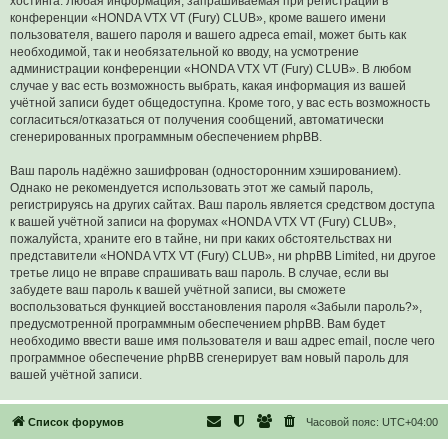
хостинга. Любая информация, запрашиваемая при регистрации в
конференции «HONDA VTX VT (Fury) CLUB», кроме вашего имени
пользователя, вашего пароля и вашего адреса email, может быть как
необходимой, так и необязательной ко вводу, на усмотрение
администрации конференции «HONDA VTX VT (Fury) CLUB». В любом
случае у вас есть возможность выбрать, какая информация из вашей
учётной записи будет общедоступна. Кроме того, у вас есть возможность
согласиться/отказаться от получения сообщений, автоматически
сгенерированных программным обеспечением phpBB.
Ваш пароль надёжно зашифрован (односторонним хэшированием).
Однако не рекомендуется использовать этот же самый пароль,
регистрируясь на других сайтах. Ваш пароль является средством доступа
к вашей учётной записи на форумах «HONDA VTX VT (Fury) CLUB»,
пожалуйста, храните его в тайне, ни при каких обстоятельствах ни
представители «HONDA VTX VT (Fury) CLUB», ни phpBB Limited, ни другое
третье лицо не вправе спрашивать ваш пароль. В случае, если вы
забудете ваш пароль к вашей учётной записи, вы сможете
воспользоваться функцией восстановления пароля «Забыли пароль?»,
предусмотренной программным обеспечением phpBB. Вам будет
необходимо ввести ваше имя пользователя и ваш адрес email, после чего
программное обеспечение phpBB сгенерирует вам новый пароль для
вашей учётной записи.
Список форумов
Часовой пояс:
UTC+04:00