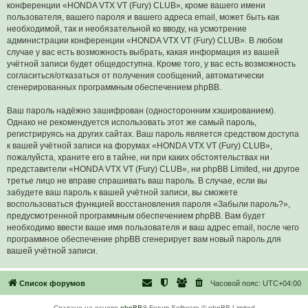
конференции «HONDA VTX VT (Fury) CLUB», кроме вашего имени
пользователя, вашего пароля и вашего адреса email, может быть как
необходимой, так и необязательной ко вводу, на усмотрение
администрации конференции «HONDA VTX VT (Fury) CLUB». В любом
случае у вас есть возможность выбрать, какая информация из вашей
учётной записи будет общедоступна. Кроме того, у вас есть возможность
согласиться/отказаться от получения сообщений, автоматически
сгенерированных программным обеспечением phpBB.
Ваш пароль надёжно зашифрован (односторонним хэшированием).
Однако не рекомендуется использовать этот же самый пароль,
регистрируясь на других сайтах. Ваш пароль является средством доступа
к вашей учётной записи на форумах «HONDA VTX VT (Fury) CLUB»,
пожалуйста, храните его в тайне, ни при каких обстоятельствах ни
представители «HONDA VTX VT (Fury) CLUB», ни phpBB Limited, ни другое
третье лицо не вправе спрашивать ваш пароль. В случае, если вы
забудете ваш пароль к вашей учётной записи, вы сможете
воспользоваться функцией восстановления пароля «Забыли пароль?»,
предусмотренной программным обеспечением phpBB. Вам будет
необходимо ввести ваше имя пользователя и ваш адрес email, после чего
программное обеспечение phpBB сгенерирует вам новый пароль для
вашей учётной записи.
Список форумов
Часовой пояс:
UTC+04:00
Создано на основе
phpBB
® Forum Software © phpBB Limited