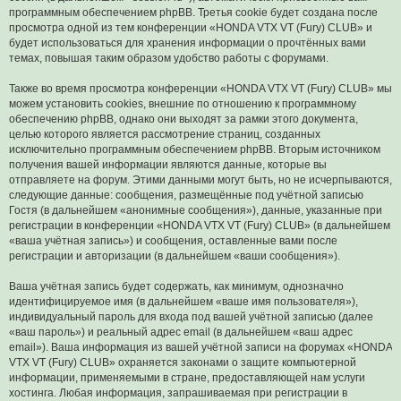
программным обеспечением phpBB. Третья cookie будет создана после
просмотра одной из тем конференции «HONDA VTX VT (Fury) CLUB» и
будет использоваться для хранения информации о прочтённых вами
темах, повышая таким образом удобство работы с форумами.
Также во время просмотра конференции «HONDA VTX VT (Fury) CLUB» мы
можем установить cookies, внешние по отношению к программному
обеспечению phpBB, однако они выходят за рамки этого документа,
целью которого является рассмотрение страниц, созданных
исключительно программным обеспечением phpBB. Вторым источником
получения вашей информации являются данные, которые вы
отправляете на форум. Этими данными могут быть, но не исчерпываются,
следующие данные: сообщения, размещённые под учётной записью
Гостя (в дальнейшем «анонимные сообщения»), данные, указанные при
регистрации в конференции «HONDA VTX VT (Fury) CLUB» (в дальнейшем
«ваша учётная запись») и сообщения, оставленные вами после
регистрации и авторизации (в дальнейшем «ваши сообщения»).
Ваша учётная запись будет содержать, как минимум, однозначно
идентифицируемое имя (в дальнейшем «ваше имя пользователя»),
индивидуальный пароль для входа под вашей учётной записью (далее
«ваш пароль») и реальный адрес email (в дальнейшем «ваш адрес
email»). Ваша информация из вашей учётной записи на форумах «HONDA
VTX VT (Fury) CLUB» охраняется законами о защите компьютерной
информации, применяемыми в стране, предоставляющей нам услуги
хостинга. Любая информация, запрашиваемая при регистрации в