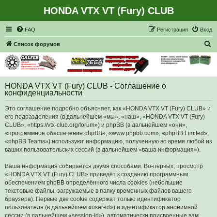
HONDA VTX VT (Fury) CLUB
Регистрация
FAQ
Р
е
г
и
с
т
р
а
ц
и
я
Вход
П
Список форумов
о
и
с
HONDA VTX VT (Fury) CLUB - Соглашение о
к
конфиденциальности
Это соглашение подробно объясняет, как «HONDA VTX VT (Fury) CLUB» и
его подразделения (в дальнейшем «мы», «наш», «HONDA VTX VT (Fury)
CLUB», «https://vtx-club.org/forum») и phpBB (в дальнейшем «они»,
«программное обеспечение phpBB», «www.phpbb.com», «phpBB Limited»,
«phpBB Teams») используют информацию, полученную во время любой из
ваших пользовательских сессий (в дальнейшем «ваша информация»).
Ваша информация собирается двумя способами. Во-первых, просмотр
«HONDA VTX VT (Fury) CLUB» приведёт к созданию программным
обеспечением phpBB определённого числа cookies (небольшие
текстовые файлы, загружаемые в папку временных файлов вашего
браузера). Первые две cookie содержат только идентификатор
пользователя (в дальнейшем «user-id») и идентификатор анонимной
сессии (в дальнейшем «session-id»), автоматически присвоенные вам