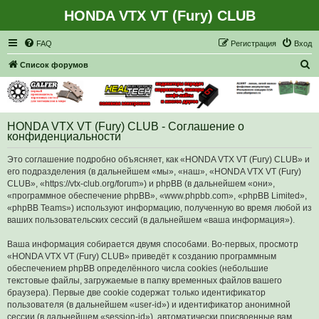
HONDA VTX VT (Fury) CLUB
Регистрация
FAQ
Р
е
г
и
с
т
р
а
ц
и
я
Вход
П
Список форумов
о
и
с
HONDA VTX VT (Fury) CLUB - Соглашение о
к
конфиденциальности
Это соглашение подробно объясняет, как «HONDA VTX VT (Fury) CLUB» и
его подразделения (в дальнейшем «мы», «наш», «HONDA VTX VT (Fury)
CLUB», «https://vtx-club.org/forum») и phpBB (в дальнейшем «они»,
«программное обеспечение phpBB», «www.phpbb.com», «phpBB Limited»,
«phpBB Teams») используют информацию, полученную во время любой из
ваших пользовательских сессий (в дальнейшем «ваша информация»).
Ваша информация собирается двумя способами. Во-первых, просмотр
«HONDA VTX VT (Fury) CLUB» приведёт к созданию программным
обеспечением phpBB определённого числа cookies (небольшие
текстовые файлы, загружаемые в папку временных файлов вашего
браузера). Первые две cookie содержат только идентификатор
пользователя (в дальнейшем «user-id») и идентификатор анонимной
сессии (в дальнейшем «session-id»), автоматически присвоенные вам