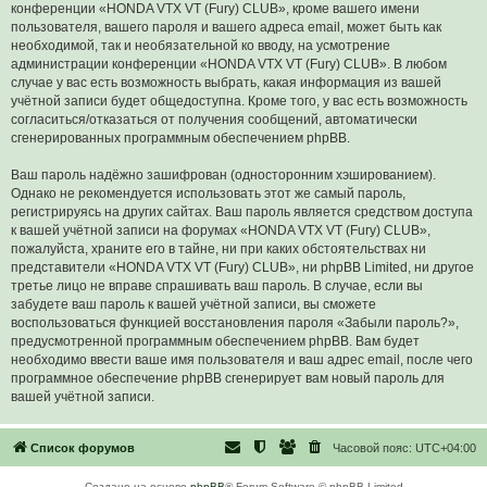
конференции «HONDA VTX VT (Fury) CLUB», кроме вашего имени
пользователя, вашего пароля и вашего адреса email, может быть как
необходимой, так и необязательной ко вводу, на усмотрение
администрации конференции «HONDA VTX VT (Fury) CLUB». В любом
случае у вас есть возможность выбрать, какая информация из вашей
учётной записи будет общедоступна. Кроме того, у вас есть возможность
согласиться/отказаться от получения сообщений, автоматически
сгенерированных программным обеспечением phpBB.
Ваш пароль надёжно зашифрован (односторонним хэшированием).
Однако не рекомендуется использовать этот же самый пароль,
регистрируясь на других сайтах. Ваш пароль является средством доступа
к вашей учётной записи на форумах «HONDA VTX VT (Fury) CLUB»,
пожалуйста, храните его в тайне, ни при каких обстоятельствах ни
представители «HONDA VTX VT (Fury) CLUB», ни phpBB Limited, ни другое
третье лицо не вправе спрашивать ваш пароль. В случае, если вы
забудете ваш пароль к вашей учётной записи, вы сможете
воспользоваться функцией восстановления пароля «Забыли пароль?»,
предусмотренной программным обеспечением phpBB. Вам будет
необходимо ввести ваше имя пользователя и ваш адрес email, после чего
программное обеспечение phpBB сгенерирует вам новый пароль для
вашей учётной записи.
Список форумов
Часовой пояс:
UTC+04:00
Создано на основе
phpBB
® Forum Software © phpBB Limited