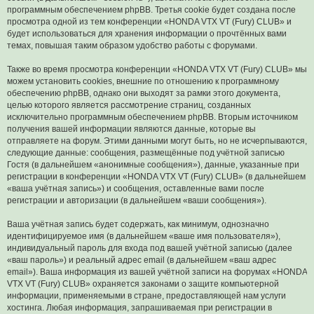
программным обеспечением phpBB. Третья cookie будет создана после
просмотра одной из тем конференции «HONDA VTX VT (Fury) CLUB» и
будет использоваться для хранения информации о прочтённых вами
темах, повышая таким образом удобство работы с форумами.
Также во время просмотра конференции «HONDA VTX VT (Fury) CLUB» мы
можем установить cookies, внешние по отношению к программному
обеспечению phpBB, однако они выходят за рамки этого документа,
целью которого является рассмотрение страниц, созданных
исключительно программным обеспечением phpBB. Вторым источником
получения вашей информации являются данные, которые вы
отправляете на форум. Этими данными могут быть, но не исчерпываются,
следующие данные: сообщения, размещённые под учётной записью
Гостя (в дальнейшем «анонимные сообщения»), данные, указанные при
регистрации в конференции «HONDA VTX VT (Fury) CLUB» (в дальнейшем
«ваша учётная запись») и сообщения, оставленные вами после
регистрации и авторизации (в дальнейшем «ваши сообщения»).
Ваша учётная запись будет содержать, как минимум, однозначно
идентифицируемое имя (в дальнейшем «ваше имя пользователя»),
индивидуальный пароль для входа под вашей учётной записью (далее
«ваш пароль») и реальный адрес email (в дальнейшем «ваш адрес
email»). Ваша информация из вашей учётной записи на форумах «HONDA
VTX VT (Fury) CLUB» охраняется законами о защите компьютерной
информации, применяемыми в стране, предоставляющей нам услуги
хостинга. Любая информация, запрашиваемая при регистрации в