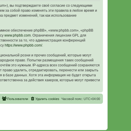
orum»), вы подтверждаете своё согласие со следующими
ем за собой право изменять эти правила в любое время и
на предмет изменений, так как использование
ммное обеспечение phpBB», «www.phpbb.com», «phpBB
есу
www.phpbb.com
. Ограничения лицензии GPL для
ственности за то, что администрация конференций
есу
https://www.phpbb.com/
.
циональной розни и прочих сообщений, которые могут
ународное право. Попытки размещения таких сообщений
сочтём это нужным. IP-адреса всех сообщений сохраняются
 право удалить, отредактировать, перенести или закрыть
я в базе данных. Хотя эта информация не будет открыта
тветственна за действия хакеров, которые могут привести
Пользователи
Удалить cookies
Часовой пояс:
UTC+04:00