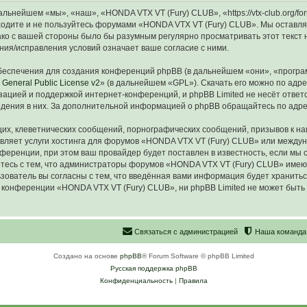
ьнейшем «мы», «наш», «HONDA VTX VT (Fury) CLUB», «https://vtx-club.org/f
аходите и не пользуйтесь форумами «HONDA VTX VT (Fury) CLUB». Мы оставля
ако с вашей стороны было бы разумным регулярно просматривать этот текст 
ия/исправления условий означает ваше согласие с ними.
еспечения для создания конференций phpBB (в дальнейшем «они», «програ
General Public License v2
» (в дальнейшем «GPL»). Скачать его можно по адр
зацией и поддержкой интернет-конференций, и phpBB Limited не несёт ответ
ведения в них. За дополнительной информацией о phpBB обращайтесь по адр
их, клеветнических сообщений, порнографических сообщений, призывов к на
авляет услуги хостинга для форумов «HONDA VTX VT (Fury) CLUB» или межд
ференции, при этом ваш провайдер будет поставлен в известность, если мы 
тесь с тем, что администраторы форумов «HONDA VTX VT (Fury) CLUB» имеют
зователь вы согласны с тем, что введённая вами информация будет хранитьс
конференции «HONDA VTX VT (Fury) CLUB», ни phpBB Limited не может быть о
С
в
я
з
а
т
ь
с
я
с
а
д
м
и
н
и
с
т
р
а
ц
и
е
й
Наша команда
Создано на основе
phpBB
® Forum Software © phpBB Limited
Русская поддержка phpBB
Конфиденциальность
|
Правила