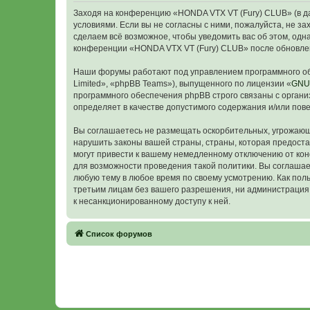
Заходя на конференцию «HONDA VTX VT (Fury) CLUB» (в дал
условиями. Если вы не согласны с ними, пожалуйста, не з
сделаем всё возможное, чтобы уведомить вас об этом, одн
конференции «HONDA VTX VT (Fury) CLUB» после обновлен
Наши форумы работают под управлением программного об
Limited», «phpBB Teams»), выпущенного по лицензии «
GNU 
программного обеспечения phpBB строго связаны с органи
определяет в качестве допустимого содержания и/или по
Вы соглашаетесь не размещать оскорбительных, угрожающ
нарушить законы вашей страны, страны, которая предост
могут привести к вашему немедленному отключению от кон
для возможности проведения такой политики. Вы соглашае
любую тему в любое время по своему усмотрению. Как поль
третьим лицам без вашего разрешения, ни администрация 
к несанкционированному доступу к ней.
Связаться с
Список форумов
администрацией