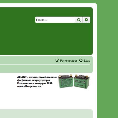
Поиск
Расширенный по
Р
е
г
и
с
т
р
а
ц
и
я
Вход