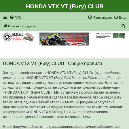
HONDA VTX VT (Fury) CLUB
Регистрация
FAQ
Р
е
г
и
с
т
р
а
ц
и
я
Вход
П
Список форумов
о
и
с
к
HONDA VTX VT (Fury) CLUB - Общие правила
Заходя на конференцию «HONDA VTX VT (Fury) CLUB» (в дальнейшем
«мы», «наш», «HONDA VTX VT (Fury) CLUB», «https://vtx-club.org/forum»),
вы подтверждаете своё согласие со следующими условиями. Если вы не
согласны с ними, пожалуйста, не заходите и не пользуйтесь форумами
«HONDA VTX VT (Fury) CLUB». Мы оставляем за собой право изменять
эти правила в любое время и сделаем всё возможное, чтобы уведомить
вас об этом, однако с вашей стороны было бы разумным регулярно
просматривать этот текст на предмет изменений, так как использование
конференции «HONDA VTX VT (Fury) CLUB» после обновления/
исправления условий означает ваше согласие с ними.
Наши форумы работают под управлением программного обеспечения