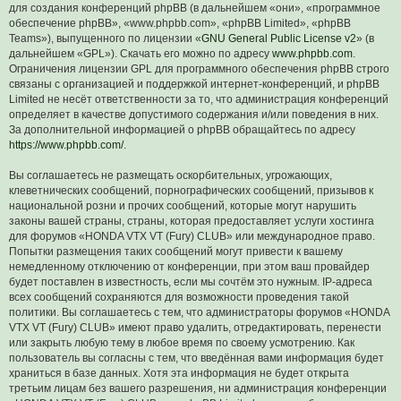
для создания конференций phpBB (в дальнейшем «они», «программное
обеспечение phpBB», «www.phpbb.com», «phpBB Limited», «phpBB
Teams»), выпущенного по лицензии «
GNU General Public License v2
» (в
дальнейшем «GPL»). Скачать его можно по адресу
www.phpbb.com
.
Ограничения лицензии GPL для программного обеспечения phpBB строго
связаны с организацией и поддержкой интернет-конференций, и phpBB
Limited не несёт ответственности за то, что администрация конференций
определяет в качестве допустимого содержания и/или поведения в них.
За дополнительной информацией о phpBB обращайтесь по адресу
https://www.phpbb.com/
.
Вы соглашаетесь не размещать оскорбительных, угрожающих,
клеветнических сообщений, порнографических сообщений, призывов к
национальной розни и прочих сообщений, которые могут нарушить
законы вашей страны, страны, которая предоставляет услуги хостинга
для форумов «HONDA VTX VT (Fury) CLUB» или международное право.
Попытки размещения таких сообщений могут привести к вашему
немедленному отключению от конференции, при этом ваш провайдер
будет поставлен в известность, если мы сочтём это нужным. IP-адреса
всех сообщений сохраняются для возможности проведения такой
политики. Вы соглашаетесь с тем, что администраторы форумов «HONDA
VTX VT (Fury) CLUB» имеют право удалить, отредактировать, перенести
или закрыть любую тему в любое время по своему усмотрению. Как
пользователь вы согласны с тем, что введённая вами информация будет
храниться в базе данных. Хотя эта информация не будет открыта
третьим лицам без вашего разрешения, ни администрация конференции