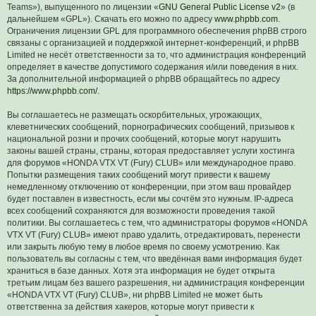
Teams»), выпущенного по лицензии «
GNU General Public License v2
» (в
дальнейшем «GPL»). Скачать его можно по адресу
www.phpbb.com
.
Ограничения лицензии GPL для программного обеспечения phpBB строго
связаны с организацией и поддержкой интернет-конференций, и phpBB
Limited не несёт ответственности за то, что администрация конференций
определяет в качестве допустимого содержания и/или поведения в них.
За дополнительной информацией о phpBB обращайтесь по адресу
https://www.phpbb.com/
.
Вы соглашаетесь не размещать оскорбительных, угрожающих,
клеветнических сообщений, порнографических сообщений, призывов к
национальной розни и прочих сообщений, которые могут нарушить
законы вашей страны, страны, которая предоставляет услуги хостинга
для форумов «HONDA VTX VT (Fury) CLUB» или международное право.
Попытки размещения таких сообщений могут привести к вашему
немедленному отключению от конференции, при этом ваш провайдер
будет поставлен в известность, если мы сочтём это нужным. IP-адреса
всех сообщений сохраняются для возможности проведения такой
политики. Вы соглашаетесь с тем, что администраторы форумов «HONDA
VTX VT (Fury) CLUB» имеют право удалить, отредактировать, перенести
или закрыть любую тему в любое время по своему усмотрению. Как
пользователь вы согласны с тем, что введённая вами информация будет
храниться в базе данных. Хотя эта информация не будет открыта
третьим лицам без вашего разрешения, ни администрация конференции
«HONDA VTX VT (Fury) CLUB», ни phpBB Limited не может быть
ответственна за действия хакеров, которые могут привести к