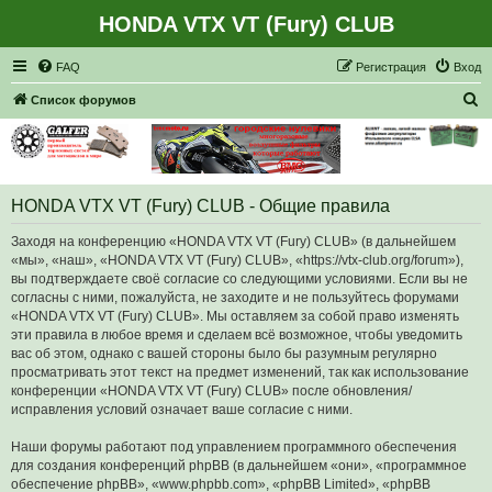
HONDA VTX VT (Fury) CLUB
Регистрация
FAQ
Р
е
г
и
с
т
р
а
ц
и
я
Вход
П
Список форумов
о
и
с
HONDA VTX VT (Fury) CLUB - Общие правила
к
Заходя на конференцию «HONDA VTX VT (Fury) CLUB» (в дальнейшем
«мы», «наш», «HONDA VTX VT (Fury) CLUB», «https://vtx-club.org/forum»),
вы подтверждаете своё согласие со следующими условиями. Если вы не
согласны с ними, пожалуйста, не заходите и не пользуйтесь форумами
«HONDA VTX VT (Fury) CLUB». Мы оставляем за собой право изменять
эти правила в любое время и сделаем всё возможное, чтобы уведомить
вас об этом, однако с вашей стороны было бы разумным регулярно
просматривать этот текст на предмет изменений, так как использование
конференции «HONDA VTX VT (Fury) CLUB» после обновления/
исправления условий означает ваше согласие с ними.
Наши форумы работают под управлением программного обеспечения
для создания конференций phpBB (в дальнейшем «они», «программное
обеспечение phpBB», «www.phpbb.com», «phpBB Limited», «phpBB