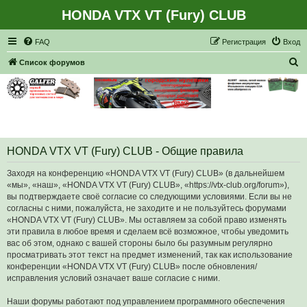
HONDA VTX VT (Fury) CLUB
Регистрация
FAQ
Р
е
г
и
с
т
р
а
ц
и
я
Вход
П
Список форумов
о
и
с
к
HONDA VTX VT (Fury) CLUB - Общие правила
Заходя на конференцию «HONDA VTX VT (Fury) CLUB» (в дальнейшем
«мы», «наш», «HONDA VTX VT (Fury) CLUB», «https://vtx-club.org/forum»),
вы подтверждаете своё согласие со следующими условиями. Если вы не
согласны с ними, пожалуйста, не заходите и не пользуйтесь форумами
«HONDA VTX VT (Fury) CLUB». Мы оставляем за собой право изменять
эти правила в любое время и сделаем всё возможное, чтобы уведомить
вас об этом, однако с вашей стороны было бы разумным регулярно
просматривать этот текст на предмет изменений, так как использование
конференции «HONDA VTX VT (Fury) CLUB» после обновления/
исправления условий означает ваше согласие с ними.
Наши форумы работают под управлением программного обеспечения