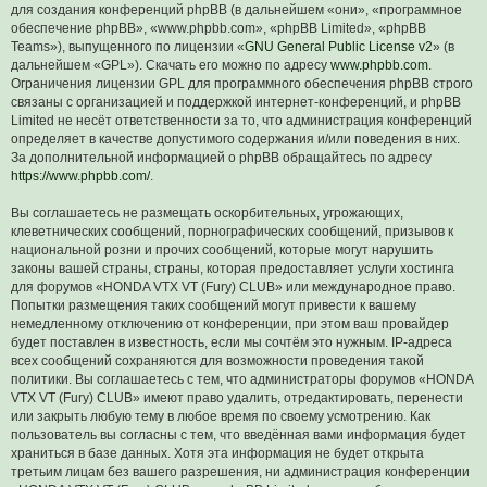
для создания конференций phpBB (в дальнейшем «они», «программное
обеспечение phpBB», «www.phpbb.com», «phpBB Limited», «phpBB
Teams»), выпущенного по лицензии «
GNU General Public License v2
» (в
дальнейшем «GPL»). Скачать его можно по адресу
www.phpbb.com
.
Ограничения лицензии GPL для программного обеспечения phpBB строго
связаны с организацией и поддержкой интернет-конференций, и phpBB
Limited не несёт ответственности за то, что администрация конференций
определяет в качестве допустимого содержания и/или поведения в них.
За дополнительной информацией о phpBB обращайтесь по адресу
https://www.phpbb.com/
.
Вы соглашаетесь не размещать оскорбительных, угрожающих,
клеветнических сообщений, порнографических сообщений, призывов к
национальной розни и прочих сообщений, которые могут нарушить
законы вашей страны, страны, которая предоставляет услуги хостинга
для форумов «HONDA VTX VT (Fury) CLUB» или международное право.
Попытки размещения таких сообщений могут привести к вашему
немедленному отключению от конференции, при этом ваш провайдер
будет поставлен в известность, если мы сочтём это нужным. IP-адреса
всех сообщений сохраняются для возможности проведения такой
политики. Вы соглашаетесь с тем, что администраторы форумов «HONDA
VTX VT (Fury) CLUB» имеют право удалить, отредактировать, перенести
или закрыть любую тему в любое время по своему усмотрению. Как
пользователь вы согласны с тем, что введённая вами информация будет
храниться в базе данных. Хотя эта информация не будет открыта
третьим лицам без вашего разрешения, ни администрация конференции