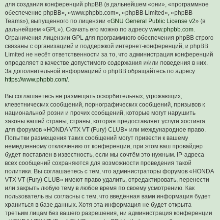
для создания конференций phpBB (в дальнейшем «они», «программное
обеспечение phpBB», «www.phpbb.com», «phpBB Limited», «phpBB
Teams»), выпущенного по лицензии «
GNU General Public License v2
» (в
дальнейшем «GPL»). Скачать его можно по адресу
www.phpbb.com
.
Ограничения лицензии GPL для программного обеспечения phpBB строго
связаны с организацией и поддержкой интернет-конференций, и phpBB
Limited не несёт ответственности за то, что администрация конференций
определяет в качестве допустимого содержания и/или поведения в них.
За дополнительной информацией о phpBB обращайтесь по адресу
https://www.phpbb.com/
.
Вы соглашаетесь не размещать оскорбительных, угрожающих,
клеветнических сообщений, порнографических сообщений, призывов к
национальной розни и прочих сообщений, которые могут нарушить
законы вашей страны, страны, которая предоставляет услуги хостинга
для форумов «HONDA VTX VT (Fury) CLUB» или международное право.
Попытки размещения таких сообщений могут привести к вашему
немедленному отключению от конференции, при этом ваш провайдер
будет поставлен в известность, если мы сочтём это нужным. IP-адреса
всех сообщений сохраняются для возможности проведения такой
политики. Вы соглашаетесь с тем, что администраторы форумов «HONDA
VTX VT (Fury) CLUB» имеют право удалить, отредактировать, перенести
или закрыть любую тему в любое время по своему усмотрению. Как
пользователь вы согласны с тем, что введённая вами информация будет
храниться в базе данных. Хотя эта информация не будет открыта
третьим лицам без вашего разрешения, ни администрация конференции