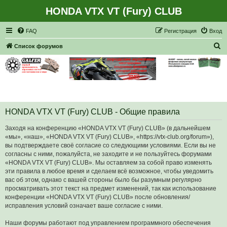
HONDA VTX VT (Fury) CLUB
Регистрация
FAQ
Р
е
г
и
с
т
р
а
ц
и
я
Вход
П
Список форумов
о
и
с
к
HONDA VTX VT (Fury) CLUB - Общие правила
Заходя на конференцию «HONDA VTX VT (Fury) CLUB» (в дальнейшем
«мы», «наш», «HONDA VTX VT (Fury) CLUB», «https://vtx-club.org/forum»),
вы подтверждаете своё согласие со следующими условиями. Если вы не
согласны с ними, пожалуйста, не заходите и не пользуйтесь форумами
«HONDA VTX VT (Fury) CLUB». Мы оставляем за собой право изменять
эти правила в любое время и сделаем всё возможное, чтобы уведомить
вас об этом, однако с вашей стороны было бы разумным регулярно
просматривать этот текст на предмет изменений, так как использование
конференции «HONDA VTX VT (Fury) CLUB» после обновления/
исправления условий означает ваше согласие с ними.
Наши форумы работают под управлением программного обеспечения