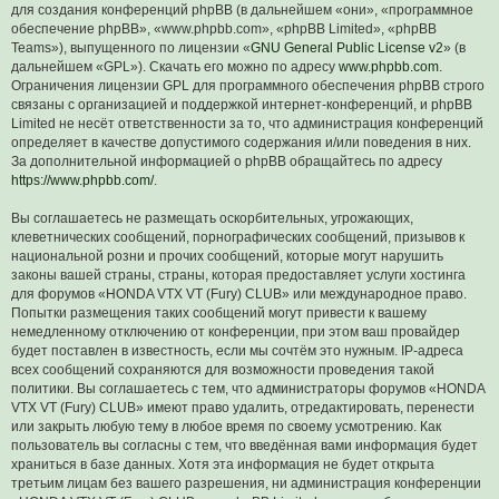
для создания конференций phpBB (в дальнейшем «они», «программное
обеспечение phpBB», «www.phpbb.com», «phpBB Limited», «phpBB
Teams»), выпущенного по лицензии «
GNU General Public License v2
» (в
дальнейшем «GPL»). Скачать его можно по адресу
www.phpbb.com
.
Ограничения лицензии GPL для программного обеспечения phpBB строго
связаны с организацией и поддержкой интернет-конференций, и phpBB
Limited не несёт ответственности за то, что администрация конференций
определяет в качестве допустимого содержания и/или поведения в них.
За дополнительной информацией о phpBB обращайтесь по адресу
https://www.phpbb.com/
.
Вы соглашаетесь не размещать оскорбительных, угрожающих,
клеветнических сообщений, порнографических сообщений, призывов к
национальной розни и прочих сообщений, которые могут нарушить
законы вашей страны, страны, которая предоставляет услуги хостинга
для форумов «HONDA VTX VT (Fury) CLUB» или международное право.
Попытки размещения таких сообщений могут привести к вашему
немедленному отключению от конференции, при этом ваш провайдер
будет поставлен в известность, если мы сочтём это нужным. IP-адреса
всех сообщений сохраняются для возможности проведения такой
политики. Вы соглашаетесь с тем, что администраторы форумов «HONDA
VTX VT (Fury) CLUB» имеют право удалить, отредактировать, перенести
или закрыть любую тему в любое время по своему усмотрению. Как
пользователь вы согласны с тем, что введённая вами информация будет
храниться в базе данных. Хотя эта информация не будет открыта
третьим лицам без вашего разрешения, ни администрация конференции