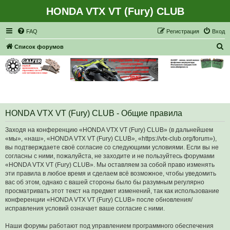
HONDA VTX VT (Fury) CLUB
Регистрация
FAQ
Р
е
г
и
с
т
р
а
ц
и
я
Вход
П
Список форумов
о
и
с
к
HONDA VTX VT (Fury) CLUB - Общие правила
Заходя на конференцию «HONDA VTX VT (Fury) CLUB» (в дальнейшем
«мы», «наш», «HONDA VTX VT (Fury) CLUB», «https://vtx-club.org/forum»),
вы подтверждаете своё согласие со следующими условиями. Если вы не
согласны с ними, пожалуйста, не заходите и не пользуйтесь форумами
«HONDA VTX VT (Fury) CLUB». Мы оставляем за собой право изменять
эти правила в любое время и сделаем всё возможное, чтобы уведомить
вас об этом, однако с вашей стороны было бы разумным регулярно
просматривать этот текст на предмет изменений, так как использование
конференции «HONDA VTX VT (Fury) CLUB» после обновления/
исправления условий означает ваше согласие с ними.
Наши форумы работают под управлением программного обеспечения