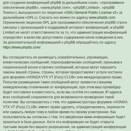
для создания конференций phpBB (в дальнейшем «они», «программное
обеспечение phpBB», «www.phpbb.com», «phpBB Limited», «phpBB
Teams»), выпущенного по лицензии «
GNU General Public License v2
» (в
дальнейшем «GPL»). Скачать его можно по адресу
www.phpbb.com
.
Ограничения лицензии GPL для программного обеспечения phpBB строго
связаны с организацией и поддержкой интернет-конференций, и phpBB
Limited не несёт ответственности за то, что администрация конференций
определяет в качестве допустимого содержания и/или поведения в них.
За дополнительной информацией о phpBB обращайтесь по адресу
https://www.phpbb.com/
.
Вы соглашаетесь не размещать оскорбительных, угрожающих,
клеветнических сообщений, порнографических сообщений, призывов к
национальной розни и прочих сообщений, которые могут нарушить
законы вашей страны, страны, которая предоставляет услуги хостинга
для форумов «HONDA VTX VT (Fury) CLUB» или международное право.
Попытки размещения таких сообщений могут привести к вашему
немедленному отключению от конференции, при этом ваш провайдер
будет поставлен в известность, если мы сочтём это нужным. IP-адреса
всех сообщений сохраняются для возможности проведения такой
политики. Вы соглашаетесь с тем, что администраторы форумов «HONDA
VTX VT (Fury) CLUB» имеют право удалить, отредактировать, перенести
или закрыть любую тему в любое время по своему усмотрению. Как
пользователь вы согласны с тем, что введённая вами информация будет
храниться в базе данных. Хотя эта информация не будет открыта
третьим лицам без вашего разрешения, ни администрация конференции