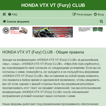
HONDA VTX VT (Fury) CLUB
Регистрация
FAQ
Р
е
г
и
с
т
р
а
ц
и
я
Вход
П
Список форумов
о
и
с
к
HONDA VTX VT (Fury) CLUB - Общие правила
Заходя на конференцию «HONDA VTX VT (Fury) CLUB» (в дальнейшем
«мы», «наш», «HONDA VTX VT (Fury) CLUB», «https://vtx-club.org/forum»),
вы подтверждаете своё согласие со следующими условиями. Если вы не
согласны с ними, пожалуйста, не заходите и не пользуйтесь форумами
«HONDA VTX VT (Fury) CLUB». Мы оставляем за собой право изменять
эти правила в любое время и сделаем всё возможное, чтобы уведомить
вас об этом, однако с вашей стороны было бы разумным регулярно
просматривать этот текст на предмет изменений, так как использование
конференции «HONDA VTX VT (Fury) CLUB» после обновления/
исправления условий означает ваше согласие с ними.
Наши форумы работают под управлением программного обеспечения