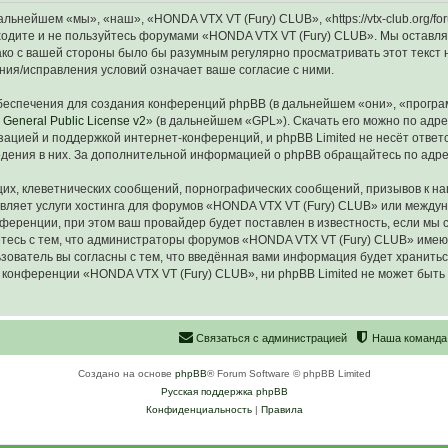
ьнейшем «мы», «наш», «HONDA VTX VT (Fury) CLUB», «https://vtx-club.org/f
аходите и не пользуйтесь форумами «HONDA VTX VT (Fury) CLUB». Мы оставля
ако с вашей стороны было бы разумным регулярно просматривать этот текст 
ия/исправления условий означает ваше согласие с ними.
еспечения для создания конференций phpBB (в дальнейшем «они», «програ
General Public License v2
» (в дальнейшем «GPL»). Скачать его можно по адр
зацией и поддержкой интернет-конференций, и phpBB Limited не несёт ответ
ведения в них. За дополнительной информацией о phpBB обращайтесь по адр
их, клеветнических сообщений, порнографических сообщений, призывов к на
авляет услуги хостинга для форумов «HONDA VTX VT (Fury) CLUB» или межд
ференции, при этом ваш провайдер будет поставлен в известность, если мы 
тесь с тем, что администраторы форумов «HONDA VTX VT (Fury) CLUB» имеют
зователь вы согласны с тем, что введённая вами информация будет хранитьс
конференции «HONDA VTX VT (Fury) CLUB», ни phpBB Limited не может быть о
С
в
я
з
а
т
ь
с
я
с
а
д
м
и
н
и
с
т
р
а
ц
и
е
й
Наша команда
Создано на основе
phpBB
® Forum Software © phpBB Limited
Русская поддержка phpBB
Конфиденциальность
|
Правила