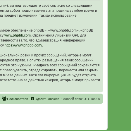
orum»), вы подтверждаете своё согласие со следующими
ем за собой право изменять эти правила в любое время и
на предмет изменений, так как использование
ммное обеспечение phpBB», «www.phpbb.com», «phpBB
есу
www.phpbb.com
. Ограничения лицензии GPL для
ственности за то, что администрация конференций
есу
https://www.phpbb.com/
.
циональной розни и прочих сообщений, которые могут
ународное право. Попытки размещения таких сообщений
сочтём это нужным. IP-адреса всех сообщений сохраняются
 право удалить, отредактировать, перенести или закрыть
я в базе данных. Хотя эта информация не будет открыта
тветственна за действия хакеров, которые могут привести
Пользователи
Удалить cookies
Часовой пояс:
UTC+04:00