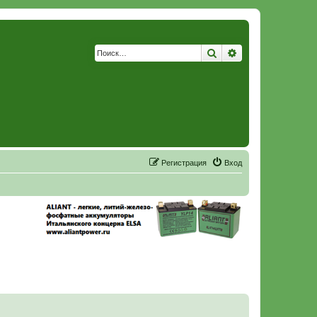
Поиск
Расширенный по
Р
е
г
и
с
т
р
а
ц
и
я
Вход