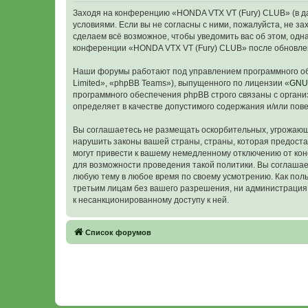
Заходя на конференцию «HONDA VTX VT (Fury) CLUB» (в дал
условиями. Если вы не согласны с ними, пожалуйста, не з
сделаем всё возможное, чтобы уведомить вас об этом, одн
конференции «HONDA VTX VT (Fury) CLUB» после обновлен
Наши форумы работают под управлением программного об
Limited», «phpBB Teams»), выпущенного по лицензии «
GNU 
программного обеспечения phpBB строго связаны с органи
определяет в качестве допустимого содержания и/или по
Вы соглашаетесь не размещать оскорбительных, угрожающ
нарушить законы вашей страны, страны, которая предост
могут привести к вашему немедленному отключению от кон
для возможности проведения такой политики. Вы соглашае
любую тему в любое время по своему усмотрению. Как поль
третьим лицам без вашего разрешения, ни администрация 
к несанкционированному доступу к ней.
Связаться с
Список форумов
администрацией