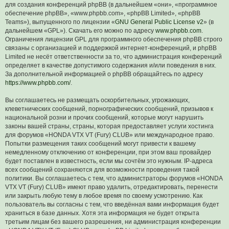
для создания конференций phpBB (в дальнейшем «они», «программное
обеспечение phpBB», «www.phpbb.com», «phpBB Limited», «phpBB
Teams»), выпущенного по лицензии «
GNU General Public License v2
» (в
дальнейшем «GPL»). Скачать его можно по адресу
www.phpbb.com
.
Ограничения лицензии GPL для программного обеспечения phpBB строго
связаны с организацией и поддержкой интернет-конференций, и phpBB
Limited не несёт ответственности за то, что администрация конференций
определяет в качестве допустимого содержания и/или поведения в них.
За дополнительной информацией о phpBB обращайтесь по адресу
https://www.phpbb.com/
.
Вы соглашаетесь не размещать оскорбительных, угрожающих,
клеветнических сообщений, порнографических сообщений, призывов к
национальной розни и прочих сообщений, которые могут нарушить
законы вашей страны, страны, которая предоставляет услуги хостинга
для форумов «HONDA VTX VT (Fury) CLUB» или международное право.
Попытки размещения таких сообщений могут привести к вашему
немедленному отключению от конференции, при этом ваш провайдер
будет поставлен в известность, если мы сочтём это нужным. IP-адреса
всех сообщений сохраняются для возможности проведения такой
политики. Вы соглашаетесь с тем, что администраторы форумов «HONDA
VTX VT (Fury) CLUB» имеют право удалить, отредактировать, перенести
или закрыть любую тему в любое время по своему усмотрению. Как
пользователь вы согласны с тем, что введённая вами информация будет
храниться в базе данных. Хотя эта информация не будет открыта
третьим лицам без вашего разрешения, ни администрация конференции