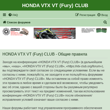
HONDA VTX VT (Fury) CLUB
Регистрация
FAQ
Р
е
г
и
с
т
р
а
ц
и
я
Вход
П
Список форумов
о
и
с
к
HONDA VTX VT (Fury) CLUB - Общие правила
Заходя на конференцию «HONDA VTX VT (Fury) CLUB» (в дальнейшем
«мы», «наш», «HONDA VTX VT (Fury) CLUB», «https://vtx-club.org/forum»),
вы подтверждаете своё согласие со следующими условиями. Если вы не
согласны с ними, пожалуйста, не заходите и не пользуйтесь форумами
«HONDA VTX VT (Fury) CLUB». Мы оставляем за собой право изменять
эти правила в любое время и сделаем всё возможное, чтобы уведомить
вас об этом, однако с вашей стороны было бы разумным регулярно
просматривать этот текст на предмет изменений, так как использование
конференции «HONDA VTX VT (Fury) CLUB» после обновления/
исправления условий означает ваше согласие с ними.
Наши форумы работают под управлением программного обеспечения