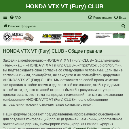
HONDA VTX VT (Fury) CLUB
Регистрация
FAQ
Р
е
г
и
с
т
р
а
ц
и
я
Вход
П
Список форумов
о
и
с
HONDA VTX VT (Fury) CLUB - Общие правила
к
Заходя на конференцию «HONDA VTX VT (Fury) CLUB» (в дальнейшем
«мы», «наш», «HONDA VTX VT (Fury) CLUB», «https://vtx-club.org/forum»),
вы подтверждаете своё согласие со следующими условиями. Если вы не
согласны с ними, пожалуйста, не заходите и не пользуйтесь форумами
«HONDA VTX VT (Fury) CLUB». Мы оставляем за собой право изменять
эти правила в любое время и сделаем всё возможное, чтобы уведомить
вас об этом, однако с вашей стороны было бы разумным регулярно
просматривать этот текст на предмет изменений, так как использование
конференции «HONDA VTX VT (Fury) CLUB» после обновления/
исправления условий означает ваше согласие с ними.
Наши форумы работают под управлением программного обеспечения
для создания конференций phpBB (в дальнейшем «они», «программное
обеспечение phpBB», «www.phpbb.com», «phpBB Limited», «phpBB
Teams»), выпущенного по лицензии «
GNU General Public License v2
» (в