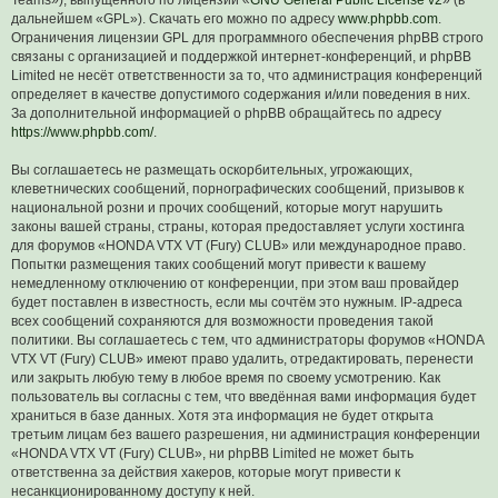
дальнейшем «GPL»). Скачать его можно по адресу
www.phpbb.com
.
Ограничения лицензии GPL для программного обеспечения phpBB строго
связаны с организацией и поддержкой интернет-конференций, и phpBB
Limited не несёт ответственности за то, что администрация конференций
определяет в качестве допустимого содержания и/или поведения в них.
За дополнительной информацией о phpBB обращайтесь по адресу
https://www.phpbb.com/
.
Вы соглашаетесь не размещать оскорбительных, угрожающих,
клеветнических сообщений, порнографических сообщений, призывов к
национальной розни и прочих сообщений, которые могут нарушить
законы вашей страны, страны, которая предоставляет услуги хостинга
для форумов «HONDA VTX VT (Fury) CLUB» или международное право.
Попытки размещения таких сообщений могут привести к вашему
немедленному отключению от конференции, при этом ваш провайдер
будет поставлен в известность, если мы сочтём это нужным. IP-адреса
всех сообщений сохраняются для возможности проведения такой
политики. Вы соглашаетесь с тем, что администраторы форумов «HONDA
VTX VT (Fury) CLUB» имеют право удалить, отредактировать, перенести
или закрыть любую тему в любое время по своему усмотрению. Как
пользователь вы согласны с тем, что введённая вами информация будет
храниться в базе данных. Хотя эта информация не будет открыта
третьим лицам без вашего разрешения, ни администрация конференции
«HONDA VTX VT (Fury) CLUB», ни phpBB Limited не может быть
ответственна за действия хакеров, которые могут привести к
несанкционированному доступу к ней.