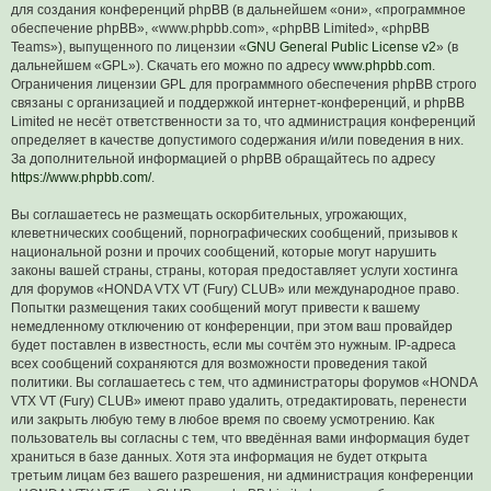
для создания конференций phpBB (в дальнейшем «они», «программное
обеспечение phpBB», «www.phpbb.com», «phpBB Limited», «phpBB
Teams»), выпущенного по лицензии «
GNU General Public License v2
» (в
дальнейшем «GPL»). Скачать его можно по адресу
www.phpbb.com
.
Ограничения лицензии GPL для программного обеспечения phpBB строго
связаны с организацией и поддержкой интернет-конференций, и phpBB
Limited не несёт ответственности за то, что администрация конференций
определяет в качестве допустимого содержания и/или поведения в них.
За дополнительной информацией о phpBB обращайтесь по адресу
https://www.phpbb.com/
.
Вы соглашаетесь не размещать оскорбительных, угрожающих,
клеветнических сообщений, порнографических сообщений, призывов к
национальной розни и прочих сообщений, которые могут нарушить
законы вашей страны, страны, которая предоставляет услуги хостинга
для форумов «HONDA VTX VT (Fury) CLUB» или международное право.
Попытки размещения таких сообщений могут привести к вашему
немедленному отключению от конференции, при этом ваш провайдер
будет поставлен в известность, если мы сочтём это нужным. IP-адреса
всех сообщений сохраняются для возможности проведения такой
политики. Вы соглашаетесь с тем, что администраторы форумов «HONDA
VTX VT (Fury) CLUB» имеют право удалить, отредактировать, перенести
или закрыть любую тему в любое время по своему усмотрению. Как
пользователь вы согласны с тем, что введённая вами информация будет
храниться в базе данных. Хотя эта информация не будет открыта
третьим лицам без вашего разрешения, ни администрация конференции