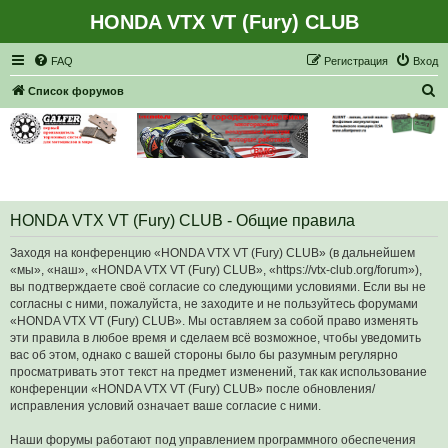
HONDA VTX VT (Fury) CLUB
Регистрация
FAQ
Р
е
г
и
с
т
р
а
ц
и
я
Вход
П
Список форумов
о
и
с
к
HONDA VTX VT (Fury) CLUB - Общие правила
Заходя на конференцию «HONDA VTX VT (Fury) CLUB» (в дальнейшем
«мы», «наш», «HONDA VTX VT (Fury) CLUB», «https://vtx-club.org/forum»),
вы подтверждаете своё согласие со следующими условиями. Если вы не
согласны с ними, пожалуйста, не заходите и не пользуйтесь форумами
«HONDA VTX VT (Fury) CLUB». Мы оставляем за собой право изменять
эти правила в любое время и сделаем всё возможное, чтобы уведомить
вас об этом, однако с вашей стороны было бы разумным регулярно
просматривать этот текст на предмет изменений, так как использование
конференции «HONDA VTX VT (Fury) CLUB» после обновления/
исправления условий означает ваше согласие с ними.
Наши форумы работают под управлением программного обеспечения