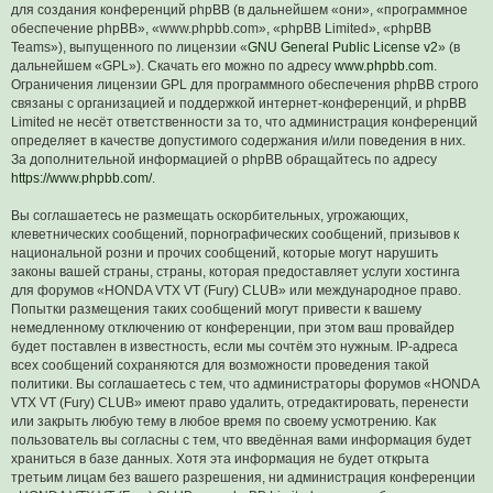
для создания конференций phpBB (в дальнейшем «они», «программное
обеспечение phpBB», «www.phpbb.com», «phpBB Limited», «phpBB
Teams»), выпущенного по лицензии «
GNU General Public License v2
» (в
дальнейшем «GPL»). Скачать его можно по адресу
www.phpbb.com
.
Ограничения лицензии GPL для программного обеспечения phpBB строго
связаны с организацией и поддержкой интернет-конференций, и phpBB
Limited не несёт ответственности за то, что администрация конференций
определяет в качестве допустимого содержания и/или поведения в них.
За дополнительной информацией о phpBB обращайтесь по адресу
https://www.phpbb.com/
.
Вы соглашаетесь не размещать оскорбительных, угрожающих,
клеветнических сообщений, порнографических сообщений, призывов к
национальной розни и прочих сообщений, которые могут нарушить
законы вашей страны, страны, которая предоставляет услуги хостинга
для форумов «HONDA VTX VT (Fury) CLUB» или международное право.
Попытки размещения таких сообщений могут привести к вашему
немедленному отключению от конференции, при этом ваш провайдер
будет поставлен в известность, если мы сочтём это нужным. IP-адреса
всех сообщений сохраняются для возможности проведения такой
политики. Вы соглашаетесь с тем, что администраторы форумов «HONDA
VTX VT (Fury) CLUB» имеют право удалить, отредактировать, перенести
или закрыть любую тему в любое время по своему усмотрению. Как
пользователь вы согласны с тем, что введённая вами информация будет
храниться в базе данных. Хотя эта информация не будет открыта
третьим лицам без вашего разрешения, ни администрация конференции