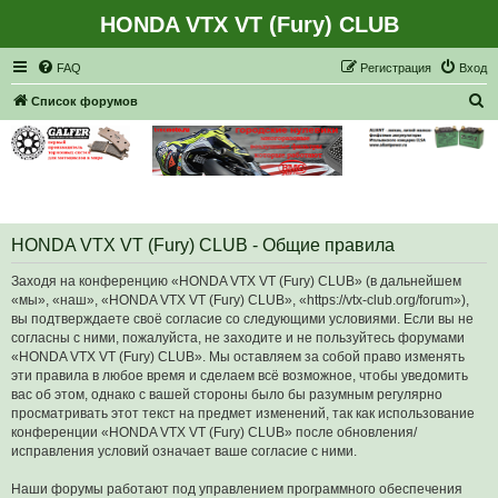
HONDA VTX VT (Fury) CLUB
Регистрация
FAQ
Р
е
г
и
с
т
р
а
ц
и
я
Вход
П
Список форумов
о
и
с
к
HONDA VTX VT (Fury) CLUB - Общие правила
Заходя на конференцию «HONDA VTX VT (Fury) CLUB» (в дальнейшем
«мы», «наш», «HONDA VTX VT (Fury) CLUB», «https://vtx-club.org/forum»),
вы подтверждаете своё согласие со следующими условиями. Если вы не
согласны с ними, пожалуйста, не заходите и не пользуйтесь форумами
«HONDA VTX VT (Fury) CLUB». Мы оставляем за собой право изменять
эти правила в любое время и сделаем всё возможное, чтобы уведомить
вас об этом, однако с вашей стороны было бы разумным регулярно
просматривать этот текст на предмет изменений, так как использование
конференции «HONDA VTX VT (Fury) CLUB» после обновления/
исправления условий означает ваше согласие с ними.
Наши форумы работают под управлением программного обеспечения