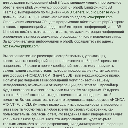
для создания конференций phpBB (в дальнейшем «они», «программное
обеспечение phpBB», «www.phpbb.com», «phpBB Limited», «phpBB
Teams»), выпущенного по лицензии «
GNU General Public License v2
» (в
дальнейшем «GPL»). Скачать его можно по адресу
www.phpbb.com
.
Ограничения лицензии GPL для программного обеспечения phpBB строго
связаны с организацией и поддержкой интернет-конференций, и phpBB
Limited не несёт ответственности за то, что администрация конференций
определяет в качестве допустимого содержания и/или поведения в них.
За дополнительной информацией о phpBB обращайтесь по адресу
https://www.phpbb.com/
.
Вы соглашаетесь не размещать оскорбительных, угрожающих,
клеветнических сообщений, порнографических сообщений, призывов к
национальной розни и прочих сообщений, которые могут нарушить
законы вашей страны, страны, которая предоставляет услуги хостинга
для форумов «HONDA VTX VT (Fury) CLUB» или международное право.
Попытки размещения таких сообщений могут привести к вашему
немедленному отключению от конференции, при этом ваш провайдер
будет поставлен в известность, если мы сочтём это нужным. IP-адреса
всех сообщений сохраняются для возможности проведения такой
политики. Вы соглашаетесь с тем, что администраторы форумов «HONDA
VTX VT (Fury) CLUB» имеют право удалить, отредактировать, перенести
или закрыть любую тему в любое время по своему усмотрению. Как
пользователь вы согласны с тем, что введённая вами информация будет
храниться в базе данных. Хотя эта информация не будет открыта
третьим лицам без вашего разрешения, ни администрация конференции