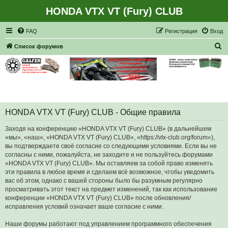
HONDA VTX VT (Fury) CLUB
Регистрация
FAQ
Р
е
г
и
с
т
р
а
ц
и
я
Вход
П
Список форумов
о
и
с
к
HONDA VTX VT (Fury) CLUB - Общие правила
Заходя на конференцию «HONDA VTX VT (Fury) CLUB» (в дальнейшем
«мы», «наш», «HONDA VTX VT (Fury) CLUB», «https://vtx-club.org/forum»),
вы подтверждаете своё согласие со следующими условиями. Если вы не
согласны с ними, пожалуйста, не заходите и не пользуйтесь форумами
«HONDA VTX VT (Fury) CLUB». Мы оставляем за собой право изменять
эти правила в любое время и сделаем всё возможное, чтобы уведомить
вас об этом, однако с вашей стороны было бы разумным регулярно
просматривать этот текст на предмет изменений, так как использование
конференции «HONDA VTX VT (Fury) CLUB» после обновления/
исправления условий означает ваше согласие с ними.
Наши форумы работают под управлением программного обеспечения