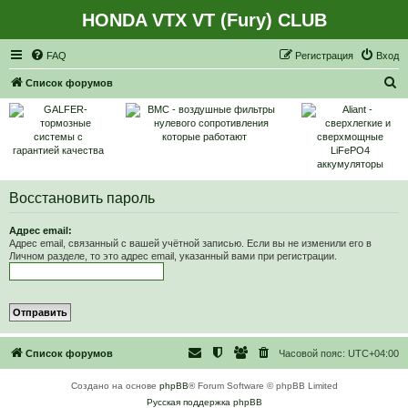
HONDA VTX VT (Fury) CLUB
Регистрация
FAQ
Р
е
г
и
с
т
р
а
ц
и
я
Вход
П
Список форумов
о
и
с
к
Восстановить пароль
Адрес email:
Адрес email, связанный с вашей учётной записью. Если вы не изменили его в
Личном разделе, то это адрес email, указанный вами при регистрации.
Список форумов
Часовой пояс:
UTC+04:00
Создано на основе
phpBB
® Forum Software © phpBB Limited
Русская поддержка phpBB