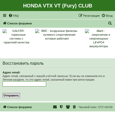
HONDA VTX VT (Fury) CLUB
Регистрация
FAQ
Р
е
г
и
с
т
р
а
ц
и
я
Вход
П
Список форумов
о
и
с
к
Восстановить пароль
Адрес email:
Адрес email, связанный с вашей учётной записью. Если вы не изменили его в
Личном разделе, то это адрес email, указанный вами при регистрации.
Список форумов
Часовой пояс:
UTC+04:00