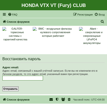
HONDA VTX VT (Fury) CLUB
Регистрация
FAQ
Р
е
г
и
с
т
р
а
ц
и
я
Вход
П
Список форумов
о
и
с
к
Восстановить пароль
Адрес email:
Адрес email, связанный с вашей учётной записью. Если вы не изменили его в
Личном разделе, то это адрес email, указанный вами при регистрации.
Список форумов
Часовой пояс:
UTC+04:00