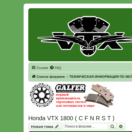
Регистрация
Ссылки
FAQ
Список форумов
ТЕХНИЧЕСКАЯ ИНФОРМАЦИЯ ПО МОТ
Honda VTX 1800 ( C F N R S T )
Новая тема
Поиск
Рас
Н
о
в
а
я
т
е
м
а