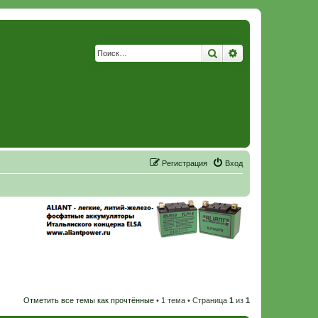
Поиск
Расширенный по
Р
е
г
и
с
т
р
а
ц
и
я
Вход
Отметить все темы как прочтённые
• 1 тема • Страница
1
из
1