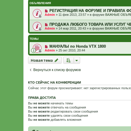
ОБЪЯВЛЕНИЯ
РЕГИСТРАЦИЯ НА ФОРУМЕ И ПРАВИЛА Ф
Admin
»
11 фев 2013, 23:57
» в форуме
ВАЖНЫЕ ОБЪЯВ
ПРОДАЖА ЛЮБОГО ТОВАРА ИЛИ УСЛУГ Ч
Admin
»
14 мар 2011, 20:43
» в форуме
ВАЖНЫЕ ОБЪЯВ
ТЕМЫ
МАНУАЛЫ по Honda VTX 1800
Admin
»
25 окт 2010, 20:44
Новая тема
Н
о
в
а
я
т
е
м
а
Вернуться к списку форумов
КТО СЕЙЧАС НА КОНФЕРЕНЦИИ
Сейчас этот форум просматривают: нет зарегистрированных пользо
ПРАВА ДОСТУПА
Вы
не можете
начинать темы
Вы
не можете
отвечать на сообщения
Вы
не можете
редактировать свои сообщения
Вы
не можете
удалять свои сообщения
Вы
не можете
добавлять вложения