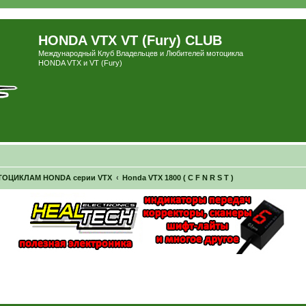
HONDA VTX VT (Fury) CLUB
Международный Клуб Владельцев и Любителей мотоцикла
HONDA VTX и VT (Fury)
ОЦИКЛАМ HONDA серии VTX
Honda VTX 1800 ( C F N R S T )
ширенный поиск