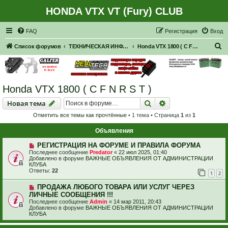
HONDA VTX VT (Fury) CLUB
Регистрация
FAQ
Р
е
г
и
с
т
р
а
ц
и
я
Вход
П
Список форумов
ТЕХНИЧЕСКАЯ ИНФОРМАЦИЯ ПО МОТОЦИКЛАМ HONDA серии VTX
Honda VTX 1800 ( C F N R S T )
о
и
с
Honda VTX 1800 ( C F N R S T )
к
Новая тема
Поиск
Расширенный пои
Н
о
в
а
я
т
е
м
а
Отметить все темы как прочтённые
• 1 тема • Страница
1
из
1
Объявления
РЕГИСТРАЦИЯ НА ФОРУМЕ И ПРАВИЛА ФОРУМА
Последнее сообщение
Predator
«
22 июл 2025, 01:40
Добавлено в форуме
ВАЖНЫЕ ОБЪЯВЛЕНИЯ ОТ АДМИНИСТРАЦИИ
КЛУБА
Ответы:
22
1
2
ПРОДАЖА ЛЮБОГО ТОВАРА ИЛИ УСЛУГ ЧЕРЕЗ
ЛИЧНЫЕ СООБЩЕНИЯ !!!
Последнее сообщение
Admin
«
14 мар 2011, 20:43
Добавлено в форуме
ВАЖНЫЕ ОБЪЯВЛЕНИЯ ОТ АДМИНИСТРАЦИИ
КЛУБА