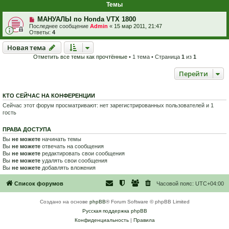
Темы
МАНУАЛЫ по Honda VTX 1800
Последнее сообщение
Admin
«
15 мар 2011, 21:47
Ответы:
4
Новая тема
Н
о
в
а
я
т
е
м
а
Отметить все темы как прочтённые
• 1 тема • Страница
1
из
1
Перейти
КТО СЕЙЧАС НА КОНФЕРЕНЦИИ
Сейчас этот форум просматривают: нет зарегистрированных пользователей и 1
гость
ПРАВА ДОСТУПА
Вы
не можете
начинать темы
Вы
не можете
отвечать на сообщения
Вы
не можете
редактировать свои сообщения
Вы
не можете
удалять свои сообщения
Вы
не можете
добавлять вложения
Список форумов
Часовой пояс:
UTC+04:00
Создано на основе
phpBB
® Forum Software © phpBB Limited
Русская поддержка phpBB
Конфиденциальность
|
Правила