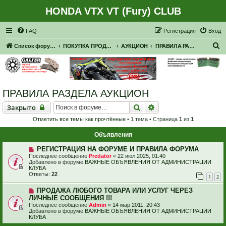
HONDA VTX VT (Fury) CLUB
Регистрация
FAQ
Р
е
г
и
с
т
р
а
ц
и
я
Вход
П
Список форумов
ПОКУПКА ПРОДАЖА
АУКЦИОН
ПРАВИЛА РАЗДЕЛА АУКЦИОН
о
и
с
ПРАВИЛА РАЗДЕЛА АУКЦИОН
к
Закрыто
Поиск
Расширенный поиск
Закрыто
Отметить все темы как прочтённые
• 1 тема • Страница
1
из
1
Объявления
РЕГИСТРАЦИЯ НА ФОРУМЕ И ПРАВИЛА ФОРУМА
Последнее сообщение
Predator
«
22 июл 2025, 01:40
Добавлено в форуме
ВАЖНЫЕ ОБЪЯВЛЕНИЯ ОТ АДМИНИСТРАЦИИ
КЛУБА
Ответы:
22
1
2
ПРОДАЖА ЛЮБОГО ТОВАРА ИЛИ УСЛУГ ЧЕРЕЗ
ЛИЧНЫЕ СООБЩЕНИЯ !!!
Последнее сообщение
Admin
«
14 мар 2011, 20:43
Добавлено в форуме
ВАЖНЫЕ ОБЪЯВЛЕНИЯ ОТ АДМИНИСТРАЦИИ
КЛУБА