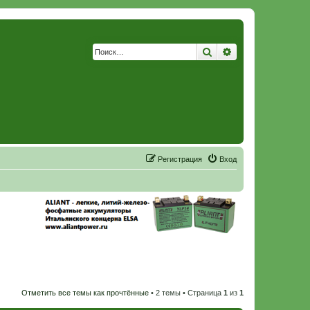
Поиск
Расширенный по
Р
е
г
и
с
т
р
а
ц
и
я
Вход
Отметить все темы как прочтённые
• 2 темы • Страница
1
из
1