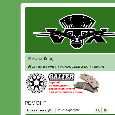
Регистрация
Ссылки
FAQ
Список форумов
HONDA GOLD WING
РЕМОНТ
РЕМОНТ
Новая тема
Поиск
Рас
Н
о
в
а
я
т
е
м
а