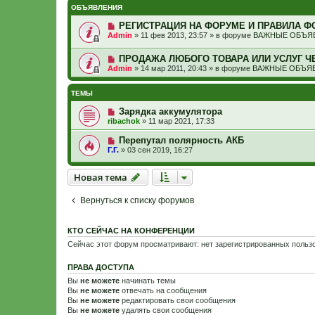
ОБЪЯВЛЕНИЯ
РЕГИСТРАЦИЯ НА ФОРУМЕ И ПРАВИЛА Ф
Admin
»
11 фев 2013, 23:57
» в форуме
ВАЖНЫЕ ОБЪЯВ
ПРОДАЖА ЛЮБОГО ТОВАРА ИЛИ УСЛУГ Ч
Admin
»
14 мар 2011, 20:43
» в форуме
ВАЖНЫЕ ОБЪЯВ
ТЕМЫ
Зарядка аккумулятора
ribachok
»
11 мар 2021, 17:33
Перепутал полярность АКБ
Г.Г.
»
03 сен 2019, 16:27
Новая тема
Н
о
в
а
я
т
е
м
а
Вернуться к списку форумов
КТО СЕЙЧАС НА КОНФЕРЕНЦИИ
Сейчас этот форум просматривают: нет зарегистрированных пользо
ПРАВА ДОСТУПА
Вы
не можете
начинать темы
Вы
не можете
отвечать на сообщения
Вы
не можете
редактировать свои сообщения
Вы
не можете
удалять свои сообщения