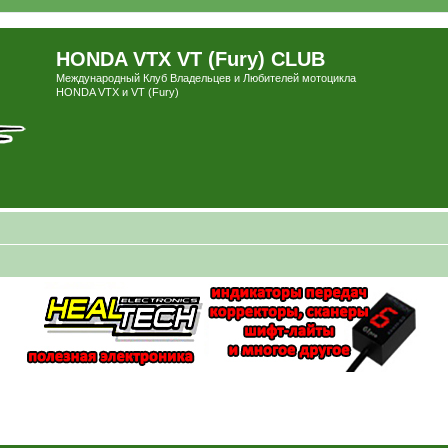
HONDA VTX VT (Fury) CLUB
Международный Клуб Владельцев и Любителей мотоцикла
HONDA VTX и VT (Fury)
ширенный поиск