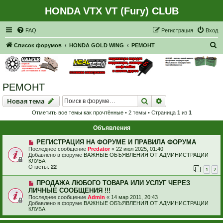
HONDA VTX VT (Fury) CLUB
Регистрация
FAQ
Р
е
г
и
с
т
р
а
ц
и
я
Вход
П
Список форумов
HONDA GOLD WING
РЕМОНТ
о
и
с
РЕМОНТ
к
Новая тема
Поиск
Расширенный пои
Н
о
в
а
я
т
е
м
а
Отметить все темы как прочтённые
• 2 темы • Страница
1
из
1
Объявления
РЕГИСТРАЦИЯ НА ФОРУМЕ И ПРАВИЛА ФОРУМА
Последнее сообщение
Predator
«
22 июл 2025, 01:40
Добавлено в форуме
ВАЖНЫЕ ОБЪЯВЛЕНИЯ ОТ АДМИНИСТРАЦИИ
КЛУБА
Ответы:
22
1
2
ПРОДАЖА ЛЮБОГО ТОВАРА ИЛИ УСЛУГ ЧЕРЕЗ
ЛИЧНЫЕ СООБЩЕНИЯ !!!
Последнее сообщение
Admin
«
14 мар 2011, 20:43
Добавлено в форуме
ВАЖНЫЕ ОБЪЯВЛЕНИЯ ОТ АДМИНИСТРАЦИИ
КЛУБА