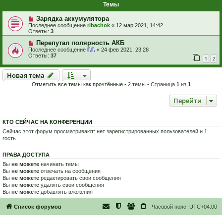
Темы
Зарядка аккумулятора
Последнее сообщение
ribachok
«
12 мар 2021, 14:42
Ответы:
3
Перепутал полярность АКБ
Последнее сообщение
Г.Г.
«
24 фев 2021, 23:28
Ответы:
37
1
2
Новая тема
Н
о
в
а
я
т
е
м
а
Отметить все темы как прочтённые
• 2 темы • Страница
1
из
1
Перейти
КТО СЕЙЧАС НА КОНФЕРЕНЦИИ
Сейчас этот форум просматривают: нет зарегистрированных пользователей и 1
гость
ПРАВА ДОСТУПА
Вы
не можете
начинать темы
Вы
не можете
отвечать на сообщения
Вы
не можете
редактировать свои сообщения
Вы
не можете
удалять свои сообщения
Вы
не можете
добавлять вложения
Список форумов
Часовой пояс:
UTC+04:00