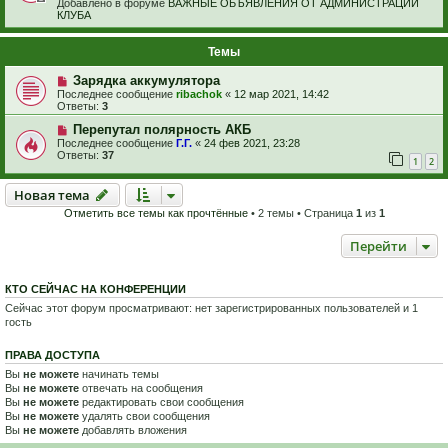
Добавлено в форуме
ВАЖНЫЕ ОБЪЯВЛЕНИЯ ОТ АДМИНИСТРАЦИИ
КЛУБА
Темы
Зарядка аккумулятора
Последнее сообщение
ribachok
«
12 мар 2021, 14:42
Ответы:
3
Перепутал полярность АКБ
Последнее сообщение
Г.Г.
«
24 фев 2021, 23:28
Ответы:
37
1
2
Новая тема
Н
о
в
а
я
т
е
м
а
Отметить все темы как прочтённые
• 2 темы • Страница
1
из
1
Перейти
КТО СЕЙЧАС НА КОНФЕРЕНЦИИ
Сейчас этот форум просматривают: нет зарегистрированных пользователей и 1
гость
ПРАВА ДОСТУПА
Вы
не можете
начинать темы
Вы
не можете
отвечать на сообщения
Вы
не можете
редактировать свои сообщения
Вы
не можете
удалять свои сообщения
Вы
не можете
добавлять вложения