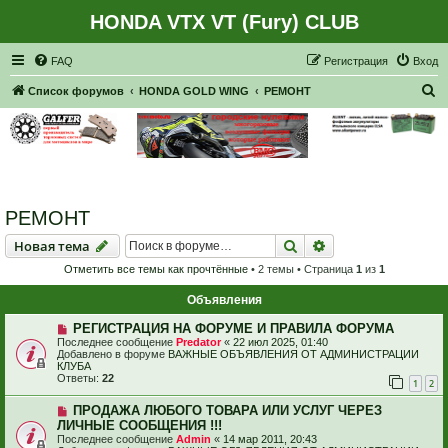
HONDA VTX VT (Fury) CLUB
Регистрация
FAQ
Р
е
г
и
с
т
р
а
ц
и
я
Вход
П
Список форумов
HONDA GOLD WING
РЕМОНТ
о
и
с
к
РЕМОНТ
Новая тема
Поиск
Расширенный пои
Н
о
в
а
я
т
е
м
а
Отметить все темы как прочтённые
• 2 темы • Страница
1
из
1
Объявления
РЕГИСТРАЦИЯ НА ФОРУМЕ И ПРАВИЛА ФОРУМА
Последнее сообщение
Predator
«
22 июл 2025, 01:40
Добавлено в форуме
ВАЖНЫЕ ОБЪЯВЛЕНИЯ ОТ АДМИНИСТРАЦИИ
КЛУБА
Ответы:
22
1
2
ПРОДАЖА ЛЮБОГО ТОВАРА ИЛИ УСЛУГ ЧЕРЕЗ
ЛИЧНЫЕ СООБЩЕНИЯ !!!
Последнее сообщение
Admin
«
14 мар 2011, 20:43