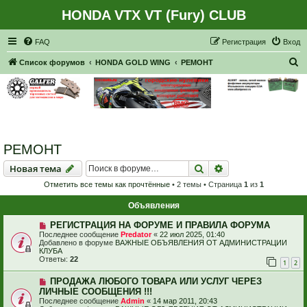
HONDA VTX VT (Fury) CLUB
Регистрация
FAQ
Р
е
г
и
с
т
р
а
ц
и
я
Вход
П
Список форумов
HONDA GOLD WING
РЕМОНТ
о
и
с
к
РЕМОНТ
Новая тема
Поиск
Расширенный пои
Н
о
в
а
я
т
е
м
а
Отметить все темы как прочтённые
• 2 темы • Страница
1
из
1
Объявления
РЕГИСТРАЦИЯ НА ФОРУМЕ И ПРАВИЛА ФОРУМА
Последнее сообщение
Predator
«
22 июл 2025, 01:40
Добавлено в форуме
ВАЖНЫЕ ОБЪЯВЛЕНИЯ ОТ АДМИНИСТРАЦИИ
КЛУБА
Ответы:
22
1
2
ПРОДАЖА ЛЮБОГО ТОВАРА ИЛИ УСЛУГ ЧЕРЕЗ
ЛИЧНЫЕ СООБЩЕНИЯ !!!
Последнее сообщение
Admin
«
14 мар 2011, 20:43