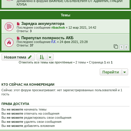
Добавлено в форуме
ВАЖНЫЕ ОБЪЯВЛЕНИЯ ОТ АДМИНИСТРАЦИИ
КЛУБА
Темы
Зарядка аккумулятора
Последнее сообщение
ribachok
«
12 мар 2021, 14:42
Ответы:
3
Перепутал полярность АКБ
Последнее сообщение
Г.Г.
«
24 фев 2021, 23:28
Ответы:
37
1
2
Новая тема
Н
о
в
а
я
т
е
м
а
Отметить все темы как прочтённые
• 2 темы • Страница
1
из
1
Перейти
КТО СЕЙЧАС НА КОНФЕРЕНЦИИ
Сейчас этот форум просматривают: нет зарегистрированных пользователей и 1
гость
ПРАВА ДОСТУПА
Вы
не можете
начинать темы
Вы
не можете
отвечать на сообщения
Вы
не можете
редактировать свои сообщения
Вы
не можете
удалять свои сообщения
Вы
не можете
добавлять вложения