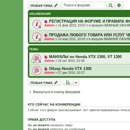
Новая тема
Поиск
Рас
Н
о
в
а
я
т
е
м
а
ОБЪЯВЛЕНИЯ
РЕГИСТРАЦИЯ НА ФОРУМЕ И ПРАВИЛА Ф
Admin
»
11 фев 2013, 23:57
» в форуме
ВАЖНЫЕ ОБЪЯВ
ПРОДАЖА ЛЮБОГО ТОВАРА ИЛИ УСЛУГ Ч
Admin
»
14 мар 2011, 20:43
» в форуме
ВАЖНЫЕ ОБЪЯВ
ТЕМЫ
МАНУАЛЫ по Honda VTX 1300, VT 1300
Admin
»
26 окт 2010, 01:49
Обзор Honda VTX 1300
Admin
»
27 дек 2010, 20:27
Новая тема
Н
о
в
а
я
т
е
м
а
Вернуться к списку форумов
КТО СЕЙЧАС НА КОНФЕРЕНЦИИ
Сейчас этот форум просматривают: нет зарегистрированных пользо
ПРАВА ДОСТУПА
Вы
не можете
начинать темы
Вы
не можете
отвечать на сообщения