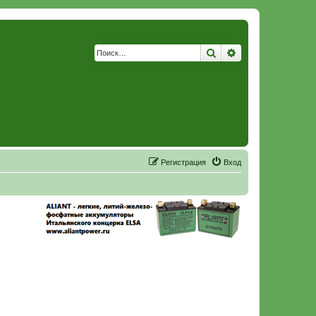
Поиск
Расширенный по
Р
е
г
и
с
т
р
а
ц
и
я
Вход