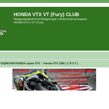
HONDA VTX VT (Fury) CLUB
Международный Клуб Владельцев и Любителей мотоцикла
HONDA VTX и VT (Fury)
ОЦИКЛАМ HONDA серии VTX
Honda VTX 1300 ( C R S T )