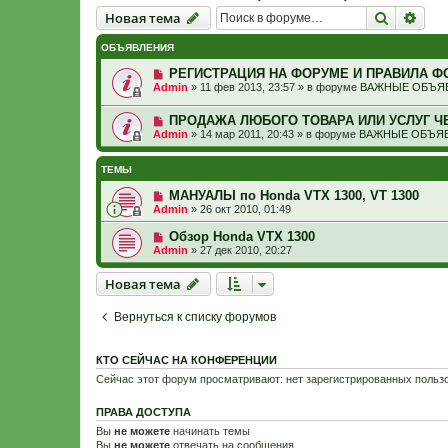
Новая тема
Поиск
Рас
Н
о
в
а
я
т
е
м
а
ОБЪЯВЛЕНИЯ
РЕГИСТРАЦИЯ НА ФОРУМЕ И ПРАВИЛА Ф
Admin
»
11 фев 2013, 23:57
» в форуме
ВАЖНЫЕ ОБЪЯВ
ПРОДАЖА ЛЮБОГО ТОВАРА ИЛИ УСЛУГ Ч
Admin
»
14 мар 2011, 20:43
» в форуме
ВАЖНЫЕ ОБЪЯВ
ТЕМЫ
МАНУАЛЫ по Honda VTX 1300, VT 1300
Admin
»
26 окт 2010, 01:49
Обзор Honda VTX 1300
Admin
»
27 дек 2010, 20:27
Новая тема
Н
о
в
а
я
т
е
м
а
Вернуться к списку форумов
КТО СЕЙЧАС НА КОНФЕРЕНЦИИ
Сейчас этот форум просматривают: нет зарегистрированных пользо
ПРАВА ДОСТУПА
Вы
не можете
начинать темы
Вы
не можете
отвечать на сообщения