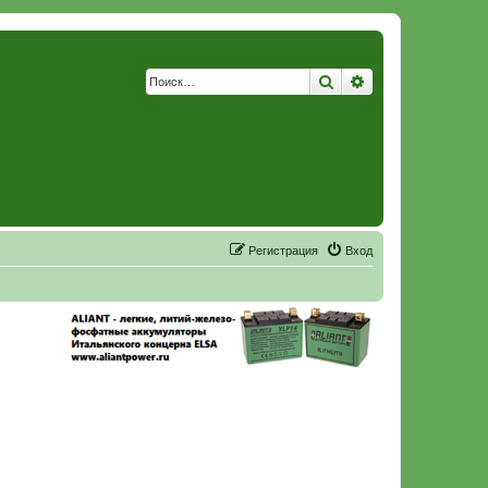
Поиск
Расширенный по
Р
е
г
и
с
т
р
а
ц
и
я
Вход