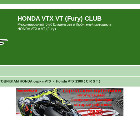
HONDA VTX VT (Fury) CLUB
Международный Клуб Владельцев и Любителей мотоцикла
HONDA VTX и VT (Fury)
ОЦИКЛАМ HONDA серии VTX
Honda VTX 1300 ( C R S T )