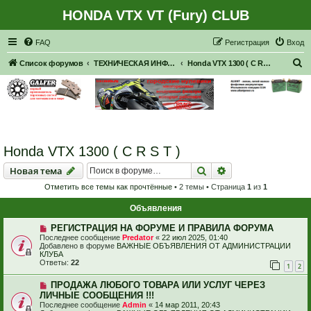
HONDA VTX VT (Fury) CLUB
Регистрация
FAQ
Р
е
г
и
с
т
р
а
ц
и
я
Вход
П
Список форумов
ТЕХНИЧЕСКАЯ ИНФОРМАЦИЯ ПО МОТОЦИКЛАМ HONDA серии VTX
Honda VTX 1300 ( C R S T )
о
и
с
к
Honda VTX 1300 ( C R S T )
Новая тема
Поиск
Расширенный пои
Н
о
в
а
я
т
е
м
а
Отметить все темы как прочтённые
• 2 темы • Страница
1
из
1
Объявления
РЕГИСТРАЦИЯ НА ФОРУМЕ И ПРАВИЛА ФОРУМА
Последнее сообщение
Predator
«
22 июл 2025, 01:40
Добавлено в форуме
ВАЖНЫЕ ОБЪЯВЛЕНИЯ ОТ АДМИНИСТРАЦИИ
КЛУБА
Ответы:
22
1
2
ПРОДАЖА ЛЮБОГО ТОВАРА ИЛИ УСЛУГ ЧЕРЕЗ
ЛИЧНЫЕ СООБЩЕНИЯ !!!
Последнее сообщение
Admin
«
14 мар 2011, 20:43