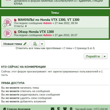
Добавлено в форуме
ВАЖНЫЕ ОБЪЯВЛЕНИЯ ОТ АДМИНИСТРАЦИИ
КЛУБА
Темы
МАНУАЛЫ по Honda VTX 1300, VT 1300
Последнее сообщение
Admin
«
27 янв 2022, 09:34
Ответы:
4
Обзор Honda VTX 1300
Последнее сообщение
Admin
«
27 дек 2010, 20:27
Новая тема
Н
о
в
а
я
т
е
м
а
Отметить все темы как прочтённые
• 2 темы • Страница
1
из
1
Перейти
КТО СЕЙЧАС НА КОНФЕРЕНЦИИ
Сейчас этот форум просматривают: нет зарегистрированных пользователей и 1
гость
ПРАВА ДОСТУПА
Вы
не можете
начинать темы
Вы
не можете
отвечать на сообщения
Вы
не можете
редактировать свои сообщения
Вы
не можете
удалять свои сообщения
Вы
не можете
добавлять вложения
Список форумов
Часовой пояс:
UTC+04:00