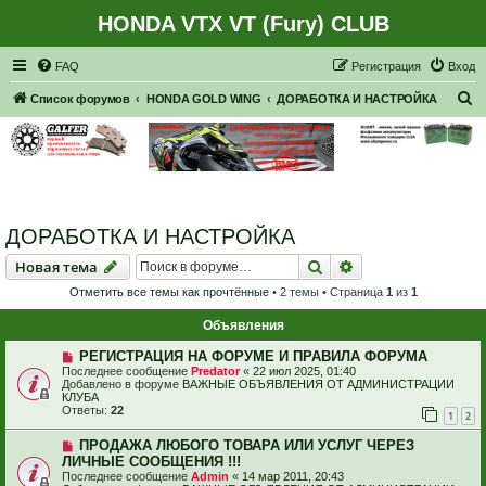
HONDA VTX VT (Fury) CLUB
Регистрация
FAQ
Р
е
г
и
с
т
р
а
ц
и
я
Вход
П
Список форумов
HONDA GOLD WING
ДОРАБОТКА И НАСТРОЙКА
о
и
с
к
ДОРАБОТКА И НАСТРОЙКА
Новая тема
Поиск
Расширенный пои
Н
о
в
а
я
т
е
м
а
Отметить все темы как прочтённые
• 2 темы • Страница
1
из
1
Объявления
РЕГИСТРАЦИЯ НА ФОРУМЕ И ПРАВИЛА ФОРУМА
Последнее сообщение
Predator
«
22 июл 2025, 01:40
Добавлено в форуме
ВАЖНЫЕ ОБЪЯВЛЕНИЯ ОТ АДМИНИСТРАЦИИ
КЛУБА
Ответы:
22
1
2
ПРОДАЖА ЛЮБОГО ТОВАРА ИЛИ УСЛУГ ЧЕРЕЗ
ЛИЧНЫЕ СООБЩЕНИЯ !!!
Последнее сообщение
Admin
«
14 мар 2011, 20:43