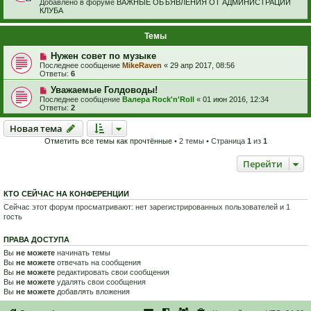
Добавлено в форуме
ВАЖНЫЕ ОБЪЯВЛЕНИЯ ОТ АДМИНИСТРАЦИИ
КЛУБА
Темы
Нужен совет по музыке
Последнее сообщение
MikeRaven
«
29 апр 2017, 08:56
Ответы:
6
Уважаемые Голдоводы!
Последнее сообщение
Валера Rock'n'Roll
«
01 июн 2016, 12:34
Ответы:
2
Новая тема
Н
о
в
а
я
т
е
м
а
Отметить все темы как прочтённые
• 2 темы • Страница
1
из
1
Перейти
КТО СЕЙЧАС НА КОНФЕРЕНЦИИ
Сейчас этот форум просматривают: нет зарегистрированных пользователей и 1
гость
ПРАВА ДОСТУПА
Вы
не можете
начинать темы
Вы
не можете
отвечать на сообщения
Вы
не можете
редактировать свои сообщения
Вы
не можете
удалять свои сообщения
Вы
не можете
добавлять вложения