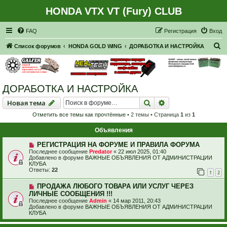
HONDA VTX VT (Fury) CLUB
Регистрация
FAQ
Р
е
г
и
с
т
р
а
ц
и
я
Вход
П
Список форумов
HONDA GOLD WING
ДОРАБОТКА И НАСТРОЙКА
о
и
с
ДОРАБОТКА И НАСТРОЙКА
к
Новая тема
Поиск
Расширенный пои
Н
о
в
а
я
т
е
м
а
Отметить все темы как прочтённые
• 2 темы • Страница
1
из
1
Объявления
РЕГИСТРАЦИЯ НА ФОРУМЕ И ПРАВИЛА ФОРУМА
Последнее сообщение
Predator
«
22 июл 2025, 01:40
Добавлено в форуме
ВАЖНЫЕ ОБЪЯВЛЕНИЯ ОТ АДМИНИСТРАЦИИ
КЛУБА
Ответы:
22
1
2
ПРОДАЖА ЛЮБОГО ТОВАРА ИЛИ УСЛУГ ЧЕРЕЗ
ЛИЧНЫЕ СООБЩЕНИЯ !!!
Последнее сообщение
Admin
«
14 мар 2011, 20:43
Добавлено в форуме
ВАЖНЫЕ ОБЪЯВЛЕНИЯ ОТ АДМИНИСТРАЦИИ
КЛУБА