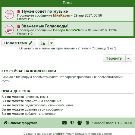
Темы
Нужен совет по музыке
Последнее сообщение
MikeRaven
«
29 апр 2017, 08:56
Ответы:
6
Уважаемые Голдоводы!
Последнее сообщение
Валера Rock'n'Roll
«
01 июн 2016, 12:34
Ответы:
2
Новая тема
Н
о
в
а
я
т
е
м
а
Отметить все темы как прочтённые
• 2 темы • Страница
1
из
1
Перейти
КТО СЕЙЧАС НА КОНФЕРЕНЦИИ
Сейчас этот форум просматривают: нет зарегистрированных пользователей и 1
гость
ПРАВА ДОСТУПА
Вы
не можете
начинать темы
Вы
не можете
отвечать на сообщения
Вы
не можете
редактировать свои сообщения
Вы
не можете
удалять свои сообщения
Вы
не можете
добавлять вложения
Список форумов
Часовой пояс:
UTC+04:00
Создано на основе
phpBB
® Forum Software © phpBB Limited