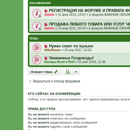
ОБЪЯВЛЕНИЯ
РЕГИСТРАЦИЯ НА ФОРУМЕ И ПРАВИЛА Ф
Admin
»
11 фев 2013, 23:57
» в форуме
ВАЖНЫЕ ОБЪЯВ
ПРОДАЖА ЛЮБОГО ТОВАРА ИЛИ УСЛУГ Ч
Admin
»
14 мар 2011, 20:43
» в форуме
ВАЖНЫЕ ОБЪЯВ
ТЕМЫ
Нужен совет по музыке
MikeRaven
»
28 апр 2017, 15:52
Уважаемые Голдоводы!
Валера Rock'n'Roll
»
01 июн 2016, 11:38
Новая тема
Н
о
в
а
я
т
е
м
а
Вернуться к списку форумов
КТО СЕЙЧАС НА КОНФЕРЕНЦИИ
Сейчас этот форум просматривают: нет зарегистрированных пользо
ПРАВА ДОСТУПА
Вы
не можете
начинать темы
Вы
не можете
отвечать на сообщения
Вы
не можете
редактировать свои сообщения
Вы
не можете
удалять свои сообщения