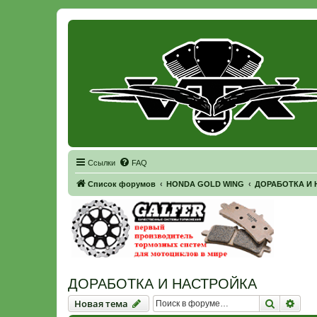
Регистрация
Ссылки
FAQ
Список форумов
HONDA GOLD WING
ДОРАБОТКА И 
ДОРАБОТКА И НАСТРОЙКА
Новая тема
Поиск
Рас
Н
о
в
а
я
т
е
м
а