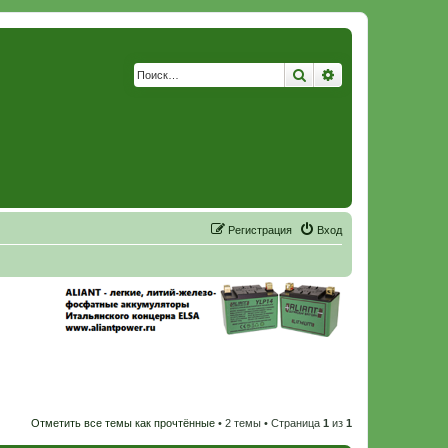
Поиск
Расширенный по
Р
е
г
и
с
т
р
а
ц
и
я
Вход
Отметить все темы как прочтённые
• 2 темы • Страница
1
из
1