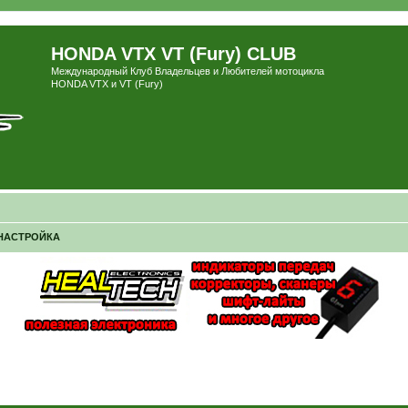
HONDA VTX VT (Fury) CLUB
Международный Клуб Владельцев и Любителей мотоцикла
HONDA VTX и VT (Fury)
НАСТРОЙКА
ширенный поиск