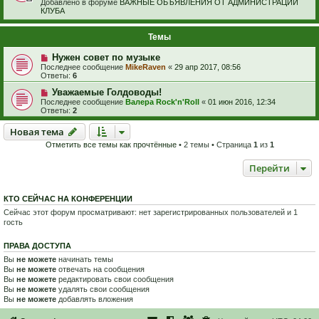
Добавлено в форуме
ВАЖНЫЕ ОБЪЯВЛЕНИЯ ОТ АДМИНИСТРАЦИИ
КЛУБА
Темы
Нужен совет по музыке
Последнее сообщение
MikeRaven
«
29 апр 2017, 08:56
Ответы:
6
Уважаемые Голдоводы!
Последнее сообщение
Валера Rock'n'Roll
«
01 июн 2016, 12:34
Ответы:
2
Новая тема
Н
о
в
а
я
т
е
м
а
Отметить все темы как прочтённые
• 2 темы • Страница
1
из
1
Перейти
КТО СЕЙЧАС НА КОНФЕРЕНЦИИ
Сейчас этот форум просматривают: нет зарегистрированных пользователей и 1
гость
ПРАВА ДОСТУПА
Вы
не можете
начинать темы
Вы
не можете
отвечать на сообщения
Вы
не можете
редактировать свои сообщения
Вы
не можете
удалять свои сообщения
Вы
не можете
добавлять вложения