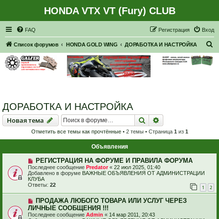
HONDA VTX VT (Fury) CLUB
Регистрация
FAQ
Р
е
г
и
с
т
р
а
ц
и
я
Вход
П
Список форумов
HONDA GOLD WING
ДОРАБОТКА И НАСТРОЙКА
о
и
с
к
ДОРАБОТКА И НАСТРОЙКА
Новая тема
Поиск
Расширенный пои
Н
о
в
а
я
т
е
м
а
Отметить все темы как прочтённые
• 2 темы • Страница
1
из
1
Объявления
РЕГИСТРАЦИЯ НА ФОРУМЕ И ПРАВИЛА ФОРУМА
Последнее сообщение
Predator
«
22 июл 2025, 01:40
Добавлено в форуме
ВАЖНЫЕ ОБЪЯВЛЕНИЯ ОТ АДМИНИСТРАЦИИ
КЛУБА
Ответы:
22
1
2
ПРОДАЖА ЛЮБОГО ТОВАРА ИЛИ УСЛУГ ЧЕРЕЗ
ЛИЧНЫЕ СООБЩЕНИЯ !!!
Последнее сообщение
Admin
«
14 мар 2011, 20:43