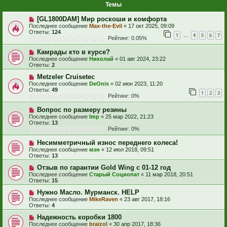
Темы
[GL1800DAM] Мир роскоши и комфорта
Последнее сообщение
Max-the-Evil
«
17 окт 2025, 09:09
Ответы:
124
1
4
5
6
7
…
Рейтинг: 0.05%
Камрады кто в курсе?
Последнее сообщение
Николай
«
01 авг 2024, 23:22
Ответы:
2
Metzeler Cruisetec
Последнее сообщение
DeOnis
«
02 июн 2023, 11:20
Ответы:
49
1
2
3
Рейтинг: 0%
Вопрос по размеру резины
Последнее сообщение
Imp
«
25 мар 2022, 21:23
Ответы:
13
Рейтинг: 0%
Несимметричный износ переднего колеса!
Последнее сообщение
мэн
«
12 июл 2018, 09:51
Ответы:
13
Отзыв по гарантии Gold Wing с 01-12 год
Последнее сообщение
Старый Социопат
«
11 мар 2018, 20:51
Ответы:
15
Нужно Масло. Мурманск. HELP
Последнее сообщение
MikeRaven
«
23 авг 2017, 18:16
Ответы:
4
Надежность коробки 1800
Последнее сообщение
braizol
«
30 апр 2017, 18:36