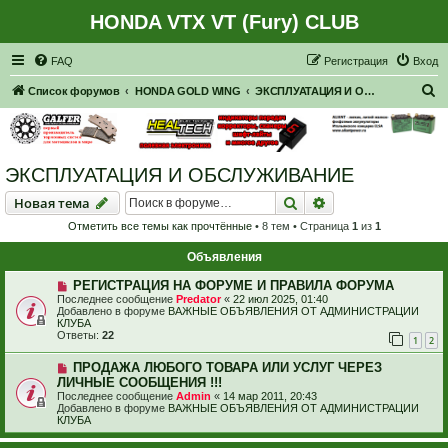
HONDA VTX VT (Fury) CLUB
Регистрация
FAQ
Р
е
г
и
с
т
р
а
ц
и
я
Вход
П
Список форумов
HONDA GOLD WING
ЭКСПЛУАТАЦИЯ И ОБСЛУЖИВАНИЕ
о
и
с
ЭКСПЛУАТАЦИЯ И ОБСЛУЖИВАНИЕ
к
Новая тема
Поиск
Расширенный пои
Н
о
в
а
я
т
е
м
а
Отметить все темы как прочтённые
• 8 тем • Страница
1
из
1
Объявления
РЕГИСТРАЦИЯ НА ФОРУМЕ И ПРАВИЛА ФОРУМА
Последнее сообщение
Predator
«
22 июл 2025, 01:40
Добавлено в форуме
ВАЖНЫЕ ОБЪЯВЛЕНИЯ ОТ АДМИНИСТРАЦИИ
КЛУБА
Ответы:
22
1
2
ПРОДАЖА ЛЮБОГО ТОВАРА ИЛИ УСЛУГ ЧЕРЕЗ
ЛИЧНЫЕ СООБЩЕНИЯ !!!
Последнее сообщение
Admin
«
14 мар 2011, 20:43
Добавлено в форуме
ВАЖНЫЕ ОБЪЯВЛЕНИЯ ОТ АДМИНИСТРАЦИИ
КЛУБА