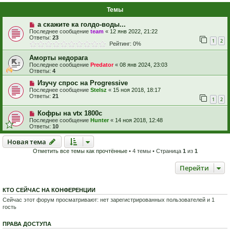
Темы
а скажите ка голдо-воды...
Последнее сообщение
team
«
12 янв 2022, 21:22
Ответы:
23
1
2
Рейтинг: 0%
Аморты недорага
Последнее сообщение
Predator
«
08 янв 2024, 23:03
Ответы:
4
Изучу спрос на Progressive
Последнее сообщение
Stelsz
«
15 ноя 2018, 18:17
Ответы:
21
1
2
Кофры на vtx 1800c
Последнее сообщение
Hunter
«
14 ноя 2018, 12:48
Ответы:
10
Новая тема
Н
о
в
а
я
т
е
м
а
Отметить все темы как прочтённые
• 4 темы • Страница
1
из
1
Перейти
КТО СЕЙЧАС НА КОНФЕРЕНЦИИ
Сейчас этот форум просматривают: нет зарегистрированных пользователей и 1
гость
ПРАВА ДОСТУПА