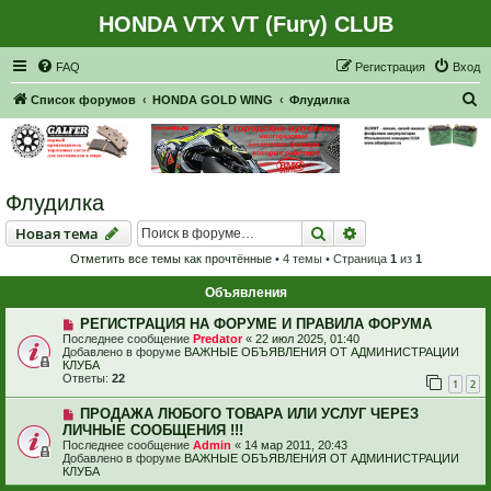
HONDA VTX VT (Fury) CLUB
Регистрация
FAQ
Р
е
г
и
с
т
р
а
ц
и
я
Вход
П
Список форумов
HONDA GOLD WING
Флудилка
о
и
с
Флудилка
к
Новая тема
Поиск
Расширенный пои
Н
о
в
а
я
т
е
м
а
Отметить все темы как прочтённые
• 4 темы • Страница
1
из
1
Объявления
РЕГИСТРАЦИЯ НА ФОРУМЕ И ПРАВИЛА ФОРУМА
Последнее сообщение
Predator
«
22 июл 2025, 01:40
Добавлено в форуме
ВАЖНЫЕ ОБЪЯВЛЕНИЯ ОТ АДМИНИСТРАЦИИ
КЛУБА
Ответы:
22
1
2
ПРОДАЖА ЛЮБОГО ТОВАРА ИЛИ УСЛУГ ЧЕРЕЗ
ЛИЧНЫЕ СООБЩЕНИЯ !!!
Последнее сообщение
Admin
«
14 мар 2011, 20:43
Добавлено в форуме
ВАЖНЫЕ ОБЪЯВЛЕНИЯ ОТ АДМИНИСТРАЦИИ
КЛУБА