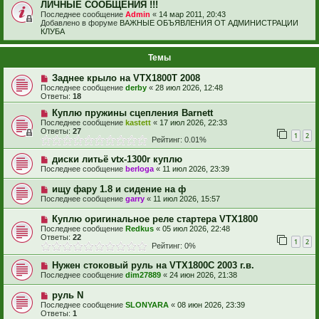
ЛИЧНЫЕ СООБЩЕНИЯ !!!
Последнее сообщение
Admin
«
14 мар 2011, 20:43
Добавлено в форуме
ВАЖНЫЕ ОБЪЯВЛЕНИЯ ОТ АДМИНИСТРАЦИИ
КЛУБА
Темы
Заднее крыло на VTX1800T 2008
Последнее сообщение
derby
«
28 июл 2026, 12:48
Ответы:
18
Куплю пружины сцепления Barnett
Последнее сообщение
kastett
«
17 июл 2026, 22:33
Ответы:
27
1
2
Рейтинг: 0.01%
диски литьё vtx-1300r куплю
Последнее сообщение
berloga
«
11 июл 2026, 23:39
ищу фару 1.8 и сидение на ф
Последнее сообщение
garry
«
11 июл 2026, 15:57
Куплю оригинальное реле стартера VTX1800
Последнее сообщение
Redkus
«
05 июл 2026, 22:48
Ответы:
22
1
2
Рейтинг: 0%
Нужен стоковый руль на VTX1800C 2003 г.в.
Последнее сообщение
dim27889
«
24 июн 2026, 21:38
руль N
Последнее сообщение
SLONYARA
«
08 июн 2026, 23:39
Ответы:
1