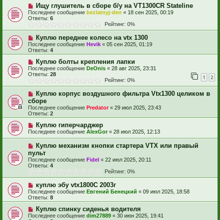
Ищу глушитель в сборе б/у на VT1300CR Stateline
Последнее сообщение
bezlatnyj-den
«
18 сен 2025, 00:19
Ответы:
6
Рейтинг: 0%
Куплю переднее колесо на vtx 1300
Последнее сообщение
Hevik
«
05 сен 2025, 01:19
Ответы:
4
Куплю болты крепления лапки
Последнее сообщение
DeOnis
«
28 авг 2025, 23:31
Ответы:
28
1
2
Рейтинг: 0%
Куплю корпус воздушного фильтра Vtx1300 целиком в
сборе
Последнее сообщение
Predator
«
29 июл 2025, 23:43
Ответы:
2
Куплю гиперчарджер
Последнее сообщение
AlexGor
«
28 июл 2025, 12:13
Куплю механизм кнопки стартера VTX или правый
пульт
Последнее сообщение
Fidel
«
22 июл 2025, 20:11
Ответы:
4
Рейтинг: 0%
куплю эбу vtx1800C 2003г
Последнее сообщение
Евгений Бенецкий
«
09 июл 2025, 18:58
Ответы:
8
Куплю спинку сиденья водителя
Последнее сообщение
dim27889
«
30 июн 2025, 19:41