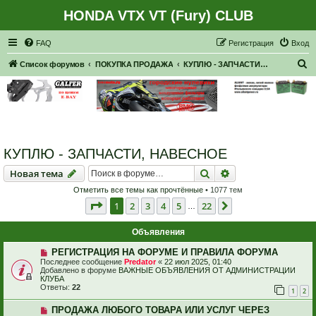
HONDA VTX VT (Fury) CLUB
Регистрация
FAQ
Р
е
г
и
с
т
р
а
ц
и
я
Вход
П
Список форумов
ПОКУПКА ПРОДАЖА
КУПЛЮ - ЗАПЧАСТИ, НАВЕСНОЕ
о
и
с
к
КУПЛЮ - ЗАПЧАСТИ, НАВЕСНОЕ
Новая тема
Поиск
Расширенный пои
Н
о
в
а
я
т
е
м
а
Отметить все темы как прочтённые
• 1077 тем
Страница
1
из
22
1
2
3
4
5
22
След.
…
Объявления
РЕГИСТРАЦИЯ НА ФОРУМЕ И ПРАВИЛА ФОРУМА
Последнее сообщение
Predator
«
22 июл 2025, 01:40
Добавлено в форуме
ВАЖНЫЕ ОБЪЯВЛЕНИЯ ОТ АДМИНИСТРАЦИИ
КЛУБА
Ответы:
22
1
2
ПРОДАЖА ЛЮБОГО ТОВАРА ИЛИ УСЛУГ ЧЕРЕЗ