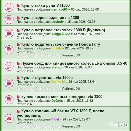
Куплю гайки руля VT1300
Последнее сообщение
den_cot86
«
05 мар 2026, 12:00
Куплю заднее сидение на 1300
Последнее сообщение
suslodv
«
15 фев 2026, 08:15
Куплю ветровое стекло vtx 1300 R (Куплено)
Последнее сообщение
Андрей 282
«
13 фев 2026, 20:09
Ответы:
2
Куплю водительское сидение Honda Fury
Последнее сообщение
ILHAM
«
02 фев 2026, 19:47
Ответы:
10
Рейтинг: 0%
Нужен обод для спицованного колеса 16 дюймов 3,5 40
Последнее сообщение
Stelsz
«
30 янв 2026, 00:38
Ответы:
11
Куплю глушитель vtx 1800c
Последнее сообщение
Danko86
«
26 ноя 2025, 23:44
Ответы:
18
Рейтинг: 0%
куплю крышки свечных колодцев vtx 1300
Последнее сообщение
DeOnis
«
15 окт 2025, 16:52
Ответы:
4
Куплю топливный бак на VTX 1800 T, после
рестайлинга.
Последнее сообщение
Fidel
«
24 сен 2025, 12:07
Ответы:
49
1
2
3
Рейтинг: 0%