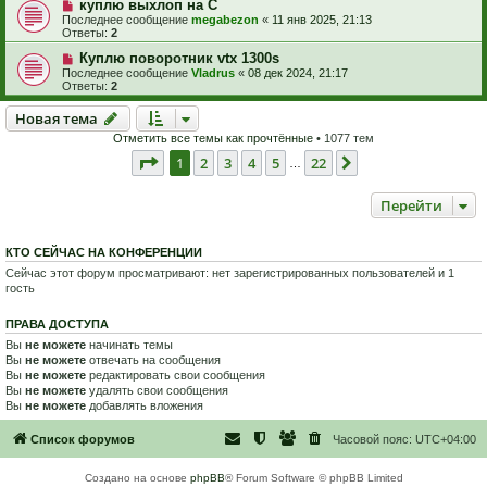
куплю выхлоп на С
Последнее сообщение
megabezon
«
11 янв 2025, 21:13
Ответы:
2
Куплю поворотник vtx 1300s
Последнее сообщение
Vladrus
«
08 дек 2024, 21:17
Ответы:
2
Новая тема
Н
о
в
а
я
т
е
м
а
Отметить все темы как прочтённые
• 1077 тем
Страница
1
из
22
1
2
3
4
5
22
След.
…
Перейти
КТО СЕЙЧАС НА КОНФЕРЕНЦИИ
Сейчас этот форум просматривают: нет зарегистрированных пользователей и 1
гость
ПРАВА ДОСТУПА
Вы
не можете
начинать темы
Вы
не можете
отвечать на сообщения
Вы
не можете
редактировать свои сообщения
Вы
не можете
удалять свои сообщения
Вы
не можете
добавлять вложения
Список форумов
Часовой пояс:
UTC+04:00
Создано на основе
phpBB
® Forum Software © phpBB Limited